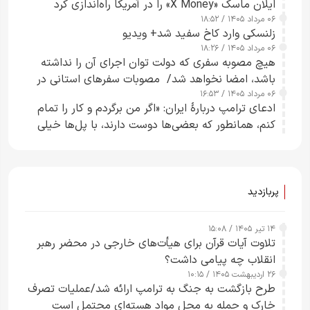
ایلان ماسک «X Money» را در آمریکا راه‌اندازی کرد
۰۶ مرداد ۱۴۰۵ / ۱۸:۵۲
زلنسکی وارد کاخ سفید شد+ ویدیو
۰۶ مرداد ۱۴۰۵ / ۱۸:۲۶
هیچ مصوبه سفری که دولت توان اجرای آن را نداشته
باشد، امضا نخواهد شد/ مصوبات سفرهای استانی در
۰۶ مرداد ۱۴۰۵ / ۱۶:۵۳
چارچوب قانون بودجه است+ عکس
ادعای ترامپ دربارهٔ ایران: «اگر من برگردم و کار را تمام
کنم، همانطور که بعضی‌ها دوست دارند، با پل‌ها خیلی
راحت می‌توانم بیشتر پل‌هایشان را در کمتر از یک
ساعت از بین ببرم+ ویدیو
پربازدید
۱۴ تیر ۱۴۰۵ / ۱۵:۰۸
تلاوت آیات قرآن برای هیأت‌های خارجی در محضر رهبر
انقلاب چه پیامی داشت؟
۲۶ اردیبهشت ۱۴۰۵ / ۱۰:۱۵
طرح‌ بازگشت به جنگ به ترامپ ارائه شد/عملیات تصرف
خارک و حمله به محل مواد هسته‌ای محتمل است