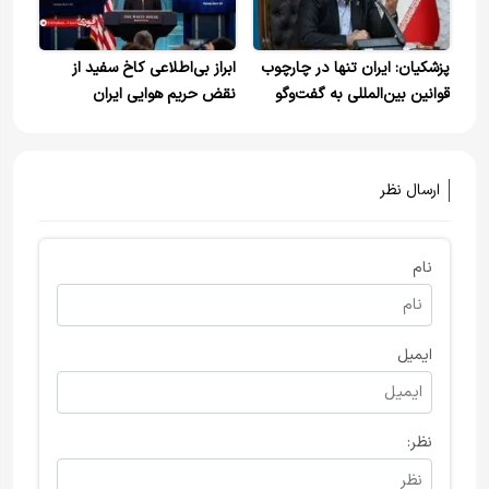
پزشکیان: ایران تنها در چارچوب
ابراز بی‌اطلاعی کاخ سفید از
قوانین بین‌المللی به گفت‌وگو
نقض حریم هوایی ایران
ادامه می‌دهد؛ شروط آتش‌بس را
شفاف اعلام کرده‌ایم و بر آن
پایبندیم/ زیاده‌خواهی آمریکا
ارسال نظر
مانع دستیابی به توافق شد/
تهدید تنگه هرمز پیامدهای
گسترده برای جهان خواهد
نام
داشت
ایمیل
نظر: