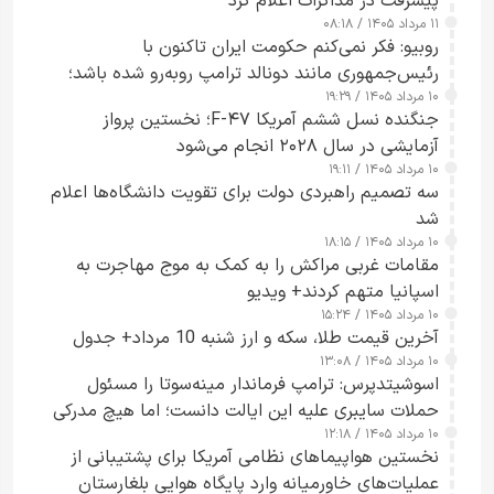
پیشرفت در مذاکرات اعلام کرد
۱۱ مرداد ۱۴۰۵ / ۰۸:۱۸
روبیو: فکر نمی‌کنم حکومت ایران تاکنون با
رئیس‌جمهوری مانند دونالد ترامپ روبه‌رو شده باشد؛
۱۰ مرداد ۱۴۰۵ / ۱۹:۲۹
کسی که واقعاً دست به اقدام می‌زند
جنگنده نسل ششم آمریکا F-۴۷؛ نخستین پرواز
آزمایشی در سال ۲۰۲۸ انجام می‌شود
۱۰ مرداد ۱۴۰۵ / ۱۹:۱۱
سه تصمیم راهبردی دولت برای تقویت دانشگاه‌ها اعلام
شد
۱۰ مرداد ۱۴۰۵ / ۱۸:۱۵
مقامات غربی مراکش را به کمک به موج مهاجرت به
اسپانیا متهم کردند+ ویدیو
۱۰ مرداد ۱۴۰۵ / ۱۵:۲۴
آخرین قیمت طلا، سکه و ارز شنبه 10 مرداد+ جدول
۱۰ مرداد ۱۴۰۵ / ۱۳:۰۸
اسوشیتدپرس: ترامپ فرماندار مینه‌سوتا را مسئول
حملات سایبری علیه این ایالت دانست؛ اما هیچ مدرکی
۱۰ مرداد ۱۴۰۵ / ۱۲:۱۸
ارائه نکرد
نخستین هواپیماهای نظامی آمریکا برای پشتیبانی از
عملیات‌های خاورمیانه وارد پایگاه هوایی بلغارستان