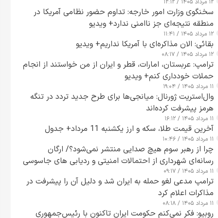
۱۲ مرداد ۱۴۰۵ / ۱۲:۱۲
سخنگوی وزارت امور خارجه: تداوم حضور نظامی آمریکا در
منطقه نتیجه‌ای جز ناامنی ندارد+ ویدیو
۱۲ مرداد ۱۴۰۵ / ۱۱:۴۱
بقائی: الان مذاکره‌ای با آمریکا نداریم+ ویدیو
۱۲ مرداد ۱۴۰۵ / ۰۸:۱۷
ترامپ: عربستان، امارات، قطر و ایران از من خواستند از انجام
حملات خودداری کنم+ ویدیو
۱۱ مرداد ۱۴۰۵ / ۱۹:۰۴
وال‌استریت ژورنال: میانجی‌ها برای طرح جدید تردد در تنگه
هرمز پیشرفت کرده‌اند
۱۱ مرداد ۱۴۰۵ / ۱۶:۱۲
آخرین قیمت طلا، سکه و ارز یکشنبه 11 مرداد+ جدول
۱۱ مرداد ۱۴۰۵ / ۱۰:۴۶
چرا از رهبر سوم هیچ صدایی منتشر نمی‌شود؟/ ارگان
رسانه‌ای شهرداری از احتمالات امنیتی و ردیابی های جاسوسی
۱۱ مرداد ۱۴۰۵ / ۰۹:۱۷
گفت
ترامپ مدعی لغو حمله به ایران شد و دلیل آن را پیشرفت در
مذاکرات اعلام کرد
۱۱ مرداد ۱۴۰۵ / ۰۸:۱۸
روبیو: فکر نمی‌کنم حکومت ایران تاکنون با رئیس‌جمهوری