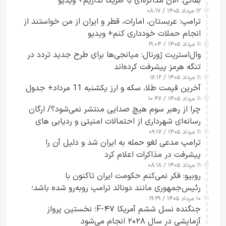
بقائی: الان مذاکره‌ای با آمریکا نداریم+ ویدیو
۱۲ مرداد ۱۴۰۵ / ۰۸:۱۷
ترامپ: عربستان، امارات، قطر و ایران از من خواستند از
انجام حملات خودداری کنم+ ویدیو
۱۱ مرداد ۱۴۰۵ / ۱۹:۰۴
وال‌استریت ژورنال: میانجی‌ها برای طرح جدید تردد در
تنگه هرمز پیشرفت کرده‌اند
۱۱ مرداد ۱۴۰۵ / ۱۶:۱۲
آخرین قیمت طلا، سکه و ارز یکشنبه 11 مرداد+ جدول
۱۱ مرداد ۱۴۰۵ / ۱۰:۴۶
چرا از رهبر سوم هیچ صدایی منتشر نمی‌شود؟/ ارگان
رسانه‌ای شهرداری از احتمالات امنیتی و ردیابی های
۱۱ مرداد ۱۴۰۵ / ۰۹:۱۷
جاسوسی گفت
ترامپ مدعی لغو حمله به ایران شد و دلیل آن را
پیشرفت در مذاکرات اعلام کرد
۱۱ مرداد ۱۴۰۵ / ۰۸:۱۸
روبیو: فکر نمی‌کنم حکومت ایران تاکنون با
رئیس‌جمهوری مانند دونالد ترامپ روبه‌رو شده باشد؛
۱۰ مرداد ۱۴۰۵ / ۱۹:۲۹
کسی که واقعاً دست به اقدام می‌زند
جنگنده نسل ششم آمریکا F-۴۷؛ نخستین پرواز
آزمایشی در سال ۲۰۲۸ انجام می‌شود