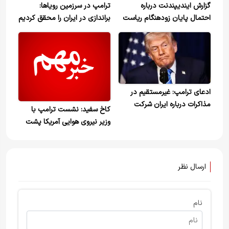
گزارش ایندیپندنت درباره
ترامپ در سرزمین رویاها:
احتمال پایان زودهنگام ریاست
براندازی در ایران را محقق کردیم
جمهوری ترامپ با شکست در
انتخابات کنگره
ادعای ترامپ: غیرمستقیم در
مذاکرات درباره ایران شرکت
کاخ سفید: نشست ترامپ با
خواهم کرد
وزیر نیروی هوایی آمریکا پشت
درهای بسته
ارسال نظر
نام