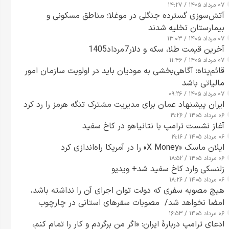
۰۷ مرداد ۱۴۰۵ / ۱۴:۲۷
آتش‌سوزی گسترده جنگلی در موغلا؛ مناطق مسکونی و
بیمارستان تخلیه شدند
۰۷ مرداد ۱۴۰۵ / ۱۳:۰۳
آخرین قیمت طلا، سکه و دلار7مرداد1405
۰۷ مرداد ۱۴۰۵ / ۱۱:۴۶
قائم‌پناه: آگاهی‌بخشی به مودیان باید در اولویت سازمان امور
مالیاتی باشد
۰۷ مرداد ۱۴۰۵ / ۰۹:۲۶
ایران پیشنهاد عمان برای مدیریت مشترک تنگه هرمز را رد کرد
۰۶ مرداد ۱۴۰۵ / ۱۹:۲۶
آغاز نشست ترامپ با نتانیاهو در کاخ سفید
۰۶ مرداد ۱۴۰۵ / ۱۹:۱۶
ایلان ماسک «X Money» را در آمریکا راه‌اندازی کرد
۰۶ مرداد ۱۴۰۵ / ۱۸:۵۲
زلنسکی وارد کاخ سفید شد+ ویدیو
۰۶ مرداد ۱۴۰۵ / ۱۸:۲۶
هیچ مصوبه سفری که دولت توان اجرای آن را نداشته باشد،
امضا نخواهد شد/ مصوبات سفرهای استانی در چارچوب
۰۶ مرداد ۱۴۰۵ / ۱۶:۵۳
قانون بودجه است+ عکس
ادعای ترامپ دربارهٔ ایران: «اگر من برگردم و کار را تمام کنم،