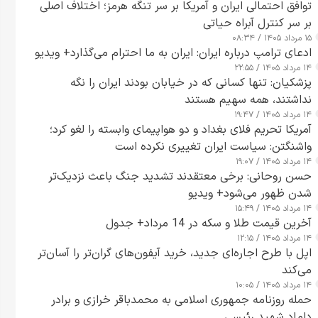
توافق احتمالی ایران و آمریکا بر سر تنگه هرمز؛ اختلاف اصلی
بر سر کنترل آبراه حیاتی
۱۵ مرداد ۱۴۰۵ / ۰۸:۳۴
ادعای ترامپ درباره ایران: ایران به ما احترام می‌گذارد+ ویدیو
۱۴ مرداد ۱۴۰۵ / ۲۲:۵۵
پزشکیان: تنها کسانی که در خیابان بودند ایران را نگه
نداشتند، همه سهیم هستند
۱۴ مرداد ۱۴۰۵ / ۱۹:۴۷
آمریکا تحریم فلای بغداد و دو هواپیمای وابسته را لغو کرد؛
واشنگتن: سیاست ایران تغییری نکرده است
۱۴ مرداد ۱۴۰۵ / ۱۹:۰۷
حسن روحانی: برخی معتقدند تشدید جنگ باعث نزدیک‌تر
شدن ظهور می‌شود+ ویدیو
۱۴ مرداد ۱۴۰۵ / ۱۵:۴۹
آخرین قیمت طلا و سکه در 14 مرداد+ جدول
۱۴ مرداد ۱۴۰۵ / ۱۲:۱۵
اپل با طرح اجاره‌ای جدید، خرید آیفون‌های گران‌تر را آسان‌تر
می‌کند
۱۴ مرداد ۱۴۰۵ / ۱۰:۰۵
حمله روزنامه جمهوری اسلامی به محمدباقر خرازی و برادر
داماد شهید رئیسی