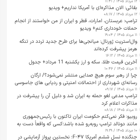
۱۲ مرداد ۱۴۰۵ / ۱۱:۴۱
بقائی: الان مذاکره‌ای با آمریکا نداریم+ ویدیو
۱۲ مرداد ۱۴۰۵ / ۰۸:۱۷
ترامپ: عربستان، امارات، قطر و ایران از من خواستند از انجام
حملات خودداری کنم+ ویدیو
۱۱ مرداد ۱۴۰۵ / ۱۹:۰۴
وال‌استریت ژورنال: میانجی‌ها برای طرح جدید تردد در تنگه
هرمز پیشرفت کرده‌اند
۱۱ مرداد ۱۴۰۵ / ۱۶:۱۲
آخرین قیمت طلا، سکه و ارز یکشنبه 11 مرداد+ جدول
۱۱ مرداد ۱۴۰۵ / ۱۰:۴۶
چرا از رهبر سوم هیچ صدایی منتشر نمی‌شود؟/ ارگان
رسانه‌ای شهرداری از احتمالات امنیتی و ردیابی های جاسوسی
۱۱ مرداد ۱۴۰۵ / ۰۹:۱۷
گفت
ترامپ مدعی لغو حمله به ایران شد و دلیل آن را پیشرفت در
مذاکرات اعلام کرد
۱۱ مرداد ۱۴۰۵ / ۰۸:۱۸
روبیو: فکر نمی‌کنم حکومت ایران تاکنون با رئیس‌جمهوری
مانند دونالد ترامپ روبه‌رو شده باشد؛کسی که واقعاً دست به
۱۰ مرداد ۱۴۰۵ / ۱۹:۲۹
اقدام می‌زند
جنگنده نسل ششم آمریکا F-۴۷؛ نخستین پرواز آزمایشی در