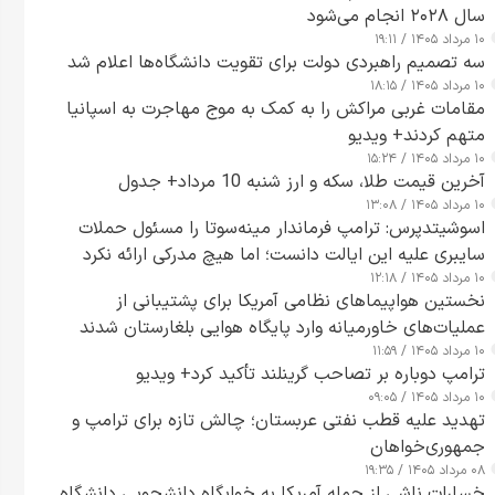
سال ۲۰۲۸ انجام می‌شود
۱۰ مرداد ۱۴۰۵ / ۱۹:۱۱
سه تصمیم راهبردی دولت برای تقویت دانشگاه‌ها اعلام شد
۱۰ مرداد ۱۴۰۵ / ۱۸:۱۵
مقامات غربی مراکش را به کمک به موج مهاجرت به اسپانیا
متهم کردند+ ویدیو
۱۰ مرداد ۱۴۰۵ / ۱۵:۲۴
آخرین قیمت طلا، سکه و ارز شنبه 10 مرداد+ جدول
۱۰ مرداد ۱۴۰۵ / ۱۳:۰۸
اسوشیتدپرس: ترامپ فرماندار مینه‌سوتا را مسئول حملات
سایبری علیه این ایالت دانست؛ اما هیچ مدرکی ارائه نکرد
۱۰ مرداد ۱۴۰۵ / ۱۲:۱۸
نخستین هواپیماهای نظامی آمریکا برای پشتیبانی از
عملیات‌های خاورمیانه وارد پایگاه هوایی بلغارستان شدند
۱۰ مرداد ۱۴۰۵ / ۱۱:۵۹
ترامپ دوباره بر تصاحب گرینلند تأکید کرد+ ویدیو
۱۰ مرداد ۱۴۰۵ / ۰۹:۰۵
تهدید علیه قطب نفتی عربستان؛ چالش تازه برای ترامپ و
جمهوری‌خواهان
۰۸ مرداد ۱۴۰۵ / ۱۹:۳۵
خسارات ناشی از حمله آمریکا به خوابگاه دانشجویی دانشگاه