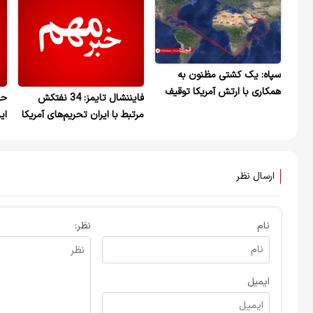
سپاه: یک کشتی مظنون به
همکاری با ارتش آمریکا توقیف
فایننشال تایمز: 34 نفتکش
حم
شد
مرتبط با ایران تحریم‌های آمریکا
ای
را دور زدند
آم
نظ
در
ارسال نظر
نام
نظر:
ایمیل