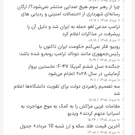
۱۱ مرداد ۱۴۰۵ / ۱۰:۴۶
چرا از رهبر سوم هیچ صدایی منتشر نمی‌شود؟/ ارگان
رسانه‌ای شهرداری از احتمالات امنیتی و ردیابی های
۱۱ مرداد ۱۴۰۵ / ۰۹:۱۷
جاسوسی گفت
ترامپ مدعی لغو حمله به ایران شد و دلیل آن را
پیشرفت در مذاکرات اعلام کرد
۱۱ مرداد ۱۴۰۵ / ۰۸:۱۸
روبیو: فکر نمی‌کنم حکومت ایران تاکنون با
رئیس‌جمهوری مانند دونالد ترامپ روبه‌رو شده باشد؛
۱۰ مرداد ۱۴۰۵ / ۱۹:۲۹
کسی که واقعاً دست به اقدام می‌زند
جنگنده نسل ششم آمریکا F-۴۷؛ نخستین پرواز
آزمایشی در سال ۲۰۲۸ انجام می‌شود
۱۰ مرداد ۱۴۰۵ / ۱۹:۱۱
سه تصمیم راهبردی دولت برای تقویت دانشگاه‌ها اعلام
شد
۱۰ مرداد ۱۴۰۵ / ۱۸:۱۵
مقامات غربی مراکش را به کمک به موج مهاجرت به
اسپانیا متهم کردند+ ویدیو
۱۰ مرداد ۱۴۰۵ / ۱۵:۲۴
آخرین قیمت طلا، سکه و ارز شنبه 10 مرداد+ جدول
۱۰ مرداد ۱۴۰۵ / ۱۳:۰۸