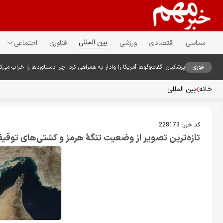
بین المللی
سیاسی
اقتصادی
ورزشی
فناوری
اجتماعی
فوری
پزشکیان: گفت‌وگوها آمریکا را وادار به همراهی کرد؛ چرا دستاوردها را خراب می‌
خانه
بین المللی
کد خبر:
228173
تازه‌ترین تصویر از وضعیت تنگۀ هرمز و کشتی‌های توقی