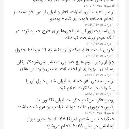
بقائی: الان مذاکره‌ای با آمریکا نداریم+ ویدیو
۱۲ مرداد ۱۴۰۵ / ۰۸:۱۷
ترامپ: عربستان، امارات، قطر و ایران از من خواستند از
انجام حملات خودداری کنم+ ویدیو
۱۱ مرداد ۱۴۰۵ / ۱۹:۰۴
وال‌استریت ژورنال: میانجی‌ها برای طرح جدید تردد در
تنگه هرمز پیشرفت کرده‌اند
۱۱ مرداد ۱۴۰۵ / ۱۶:۱۲
آخرین قیمت طلا، سکه و ارز یکشنبه 11 مرداد+ جدول
۱۱ مرداد ۱۴۰۵ / ۱۰:۴۶
چرا از رهبر سوم هیچ صدایی منتشر نمی‌شود؟/ ارگان
رسانه‌ای شهرداری از احتمالات امنیتی و ردیابی های
۱۱ مرداد ۱۴۰۵ / ۰۹:۱۷
جاسوسی گفت
ترامپ مدعی لغو حمله به ایران شد و دلیل آن را
پیشرفت در مذاکرات اعلام کرد
۱۱ مرداد ۱۴۰۵ / ۰۸:۱۸
روبیو: فکر نمی‌کنم حکومت ایران تاکنون با
رئیس‌جمهوری مانند دونالد ترامپ روبه‌رو شده باشد؛
۱۰ مرداد ۱۴۰۵ / ۱۹:۲۹
کسی که واقعاً دست به اقدام می‌زند
جنگنده نسل ششم آمریکا F-۴۷؛ نخستین پرواز
آزمایشی در سال ۲۰۲۸ انجام می‌شود