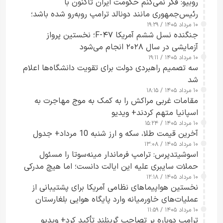
روبیو: فکر نمی‌کنم حکومت ایران تاکنون با
رئیس‌جمهوری مانند دونالد ترامپ روبه‌رو شده باشد؛
۱۰ مرداد ۱۴۰۵ / ۱۹:۲۹
کسی که واقعاً دست به اقدام می‌زند
جنگنده نسل ششم آمریکا F-۴۷؛ نخستین پرواز
آزمایشی در سال ۲۰۲۸ انجام می‌شود
۱۰ مرداد ۱۴۰۵ / ۱۹:۱۱
سه تصمیم راهبردی دولت برای تقویت دانشگاه‌ها اعلام
شد
۱۰ مرداد ۱۴۰۵ / ۱۸:۱۵
مقامات غربی مراکش را به کمک به موج مهاجرت به
اسپانیا متهم کردند+ ویدیو
۱۰ مرداد ۱۴۰۵ / ۱۵:۲۴
آخرین قیمت طلا، سکه و ارز شنبه 10 مرداد+ جدول
۱۰ مرداد ۱۴۰۵ / ۱۳:۰۸
اسوشیتدپرس: ترامپ فرماندار مینه‌سوتا را مسئول
حملات سایبری علیه این ایالت دانست؛ اما هیچ مدرکی
۱۰ مرداد ۱۴۰۵ / ۱۲:۱۸
ارائه نکرد
نخستین هواپیماهای نظامی آمریکا برای پشتیبانی از
عملیات‌های خاورمیانه وارد پایگاه هوایی بلغارستان
۱۰ مرداد ۱۴۰۵ / ۱۱:۵۹
شدند
ترامپ دوباره بر تصاحب گرینلند تأکید کرد+ ویدیو