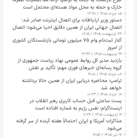
طرح‌ بازگشت به جنگ به ترامپ ارائه شد/عملیات تصرف
خارک و حمله به محل مواد هسته‌ای محتمل است
۰۵ خرداد ۱۴۰۵ / ۱۳:۲۸
دستور وزیر ارتباطات برای اتصال اینترنت صادر شد؛
اتصال جهانی ایران از همین دقایق احیا می‌شود؛ اتصال
۲۴ اردیبهشت ۱۴۰۵ / ۰۹:۱۵
کامل مردم تا ۲۴ ساعت آینده
آغاز ثبت‌نام وام ۷۵ میلیون تومانی بازنشستگان کشوری
از امروز
۲۹ اردیبهشت ۱۴۰۵ / ۱۳:۴۲
بازدید مدیر کل روابط عمومی نهاد ریاست جمهوری از
گروه رسانه‌ای خبرهای فوری مهم؛ تأکید بر نقش
۰۸ خرداد ۱۴۰۵ / ۱۹:۰۸
رسانه‌های هوشمند و مسئول در ارتقای آگاهی عمومی
ترامپ: محاصره دریایی ایران از همین حالا برداشته
خواهد شد
۱۸ خرداد ۱۴۰۵ / ۰۱:۳۳
پست ساعتی قبل حساب کاربری رهبر انقلاب در
اینستاگرام؛ نفس رژیم به شماره افتاده است​
۱۹ اردیبهشت ۱۴۰۵ / ۱۱:۳۶
مذاکرات آمریکا و ایران احتمالاً هفته آینده از سر گرفته
می‌شود
۱۷ تیر ۱۴۰۵ / ۱۶:۵۶