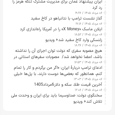
ایران پیشنهاد عمان برای مدیریت مشترک تنگه هرمز را
رد کرد
۰۶ مرداد ۱۴۰۵ / ۱۹:۲۶
آغاز نشست ترامپ با نتانیاهو در کاخ سفید
۰۶ مرداد ۱۴۰۵ / ۱۹:۱۶
ایلان ماسک «X Money» را در آمریکا راه‌اندازی کرد
۰۶ مرداد ۱۴۰۵ / ۱۸:۵۲
زلنسکی وارد کاخ سفید شد+ ویدیو
۰۶ مرداد ۱۴۰۵ / ۱۸:۲۶
هیچ مصوبه سفری که دولت توان اجرای آن را نداشته
باشد، امضا نخواهد شد/ مصوبات سفرهای استانی در
۰۶ مرداد ۱۴۰۵ / ۱۶:۵۳
چارچوب قانون بودجه است+ عکس
ادعای ترامپ دربارهٔ ایران: «اگر من برگردم و کار را تمام
کنم، همانطور که بعضی‌ها دوست دارند، با پل‌ها خیلی
۰۶ مرداد ۱۴۰۵ / ۱۳:۰۳
راحت می‌توانم بیشتر پل‌هایشان را در کمتر از یک
آخرین قیمت طلا، سکه و دلار6مرداد1405
ساعت از بین ببرم+ ویدیو
۰۶ مرداد ۱۴۰۵ / ۱۲:۰۶
سخنگوی دولت: صداوسیما باید برای ایران و وحدت ملی
تلاش کند+ ویدیو