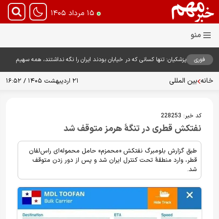
۱۵ مرداد ۱۴۰۵
فوری
پزشکیان: تنها کسانی که در خیابان بودند ایران را نگه نداشتند، همه سهیم
هستند
خانه
بین المللی
۲۱ اردیبهشت ۱۴۰۵ / ۱۶:۵۲
کد خبر:
228253
نفتکش قطری در تنگهٔ هرمز متوقف شد
طبق گزارش بلومبرگ نفتکش «محمزم» حامل محموله‌ای راس‌لفان
قطر، وارد منطقهٔ تحت کنترل ایران شد و پس از دور زدن متوقف
شد.