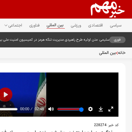
بین المللی
سیاسی
اقتصادی
ورزشی
فناوری
اجتماعی
فوری
سلیمی: متن اولیه طرح راهبردی مدیریت تنگه هرمز در کمیسیون امنیت ملی ب
خانه
بین المللی
کد خبر:
228274