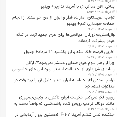
۱۲ مرداد ۱۴۰۵ / ۱۱:۴۱
بقائی: الان مذاکره‌ای با آمریکا نداریم+ ویدیو
۱۲ مرداد ۱۴۰۵ / ۰۸:۱۷
ترامپ: عربستان، امارات، قطر و ایران از من خواستند از انجام
حملات خودداری کنم+ ویدیو
۱۱ مرداد ۱۴۰۵ / ۱۹:۰۴
وال‌استریت ژورنال: میانجی‌ها برای طرح جدید تردد در تنگه
هرمز پیشرفت کرده‌اند
۱۱ مرداد ۱۴۰۵ / ۱۶:۱۲
آخرین قیمت طلا، سکه و ارز یکشنبه 11 مرداد+ جدول
۱۱ مرداد ۱۴۰۵ / ۱۰:۴۶
چرا از رهبر سوم هیچ صدایی منتشر نمی‌شود؟/ ارگان
رسانه‌ای شهرداری از احتمالات امنیتی و ردیابی های جاسوسی
۱۱ مرداد ۱۴۰۵ / ۰۹:۱۷
گفت
ترامپ مدعی لغو حمله به ایران شد و دلیل آن را پیشرفت در
مذاکرات اعلام کرد
۱۱ مرداد ۱۴۰۵ / ۰۸:۱۸
روبیو: فکر نمی‌کنم حکومت ایران تاکنون با رئیس‌جمهوری
مانند دونالد ترامپ روبه‌رو شده باشد؛کسی که واقعاً دست به
۱۰ مرداد ۱۴۰۵ / ۱۹:۲۹
اقدام می‌زند
جنگنده نسل ششم آمریکا F-۴۷؛ نخستین پرواز آزمایشی در