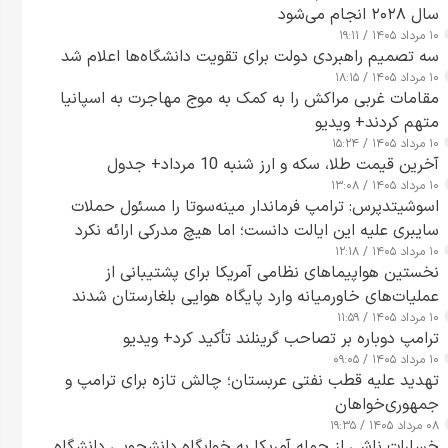
سال ۲۰۲۸ انجام می‌شود
۱۰ مرداد ۱۴۰۵ / ۱۹:۱۱
سه تصمیم راهبردی دولت برای تقویت دانشگاه‌ها اعلام شد
۱۰ مرداد ۱۴۰۵ / ۱۸:۱۵
مقامات غربی مراکش را به کمک به موج مهاجرت به اسپانیا
متهم کردند+ ویدیو
۱۰ مرداد ۱۴۰۵ / ۱۵:۲۴
آخرین قیمت طلا، سکه و ارز شنبه 10 مرداد+ جدول
۱۰ مرداد ۱۴۰۵ / ۱۳:۰۸
اسوشیتدپرس: ترامپ فرماندار مینه‌سوتا را مسئول حملات
سایبری علیه این ایالت دانست؛ اما هیچ مدرکی ارائه نکرد
۱۰ مرداد ۱۴۰۵ / ۱۲:۱۸
نخستین هواپیماهای نظامی آمریکا برای پشتیبانی از
عملیات‌های خاورمیانه وارد پایگاه هوایی بلغارستان شدند
۱۰ مرداد ۱۴۰۵ / ۱۱:۵۹
ترامپ دوباره بر تصاحب گرینلند تأکید کرد+ ویدیو
۱۰ مرداد ۱۴۰۵ / ۰۹:۰۵
تهدید علیه قطب نفتی عربستان؛ چالش تازه برای ترامپ و
جمهوری‌خواهان
۰۸ مرداد ۱۴۰۵ / ۱۹:۳۵
خسارات ناشی از حمله آمریکا به خوابگاه دانشجویی دانشگاه