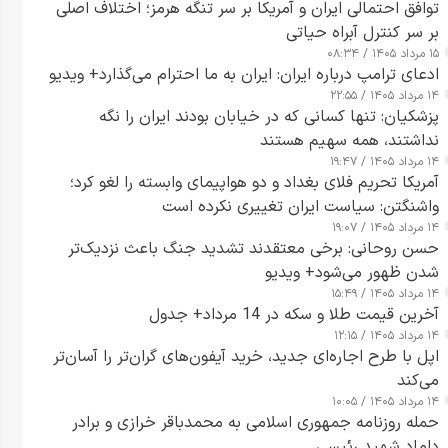
توافق احتمالی ایران و آمریکا بر سر تنگه هرمز؛ اختلاف اصلی
بر سر کنترل آبراه حیاتی
۱۵ مرداد ۱۴۰۵ / ۰۸:۳۴
ادعای ترامپ درباره ایران: ایران به ما احترام می‌گذارد+ ویدیو
۱۴ مرداد ۱۴۰۵ / ۲۲:۵۵
پزشکیان: تنها کسانی که در خیابان بودند ایران را نگه
نداشتند، همه سهیم هستند
۱۴ مرداد ۱۴۰۵ / ۱۹:۴۷
آمریکا تحریم فلای بغداد و دو هواپیمای وابسته را لغو کرد؛
واشنگتن: سیاست ایران تغییری نکرده است
۱۴ مرداد ۱۴۰۵ / ۱۹:۰۷
حسن روحانی: برخی معتقدند تشدید جنگ باعث نزدیک‌تر
شدن ظهور می‌شود+ ویدیو
۱۴ مرداد ۱۴۰۵ / ۱۵:۴۹
آخرین قیمت طلا و سکه در 14 مرداد+ جدول
۱۴ مرداد ۱۴۰۵ / ۱۲:۱۵
اپل با طرح اجاره‌ای جدید، خرید آیفون‌های گران‌تر را آسان‌تر
می‌کند
۱۴ مرداد ۱۴۰۵ / ۱۰:۰۵
حمله روزنامه جمهوری اسلامی به محمدباقر خرازی و برادر
داماد شهید رئیسی