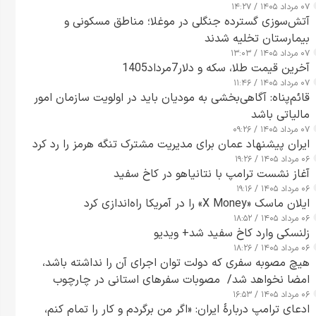
۰۷ مرداد ۱۴۰۵ / ۱۴:۲۷
آتش‌سوزی گسترده جنگلی در موغلا؛ مناطق مسکونی و
بیمارستان تخلیه شدند
۰۷ مرداد ۱۴۰۵ / ۱۳:۰۳
آخرین قیمت طلا، سکه و دلار7مرداد1405
۰۷ مرداد ۱۴۰۵ / ۱۱:۴۶
قائم‌پناه: آگاهی‌بخشی به مودیان باید در اولویت سازمان امور
مالیاتی باشد
۰۷ مرداد ۱۴۰۵ / ۰۹:۲۶
ایران پیشنهاد عمان برای مدیریت مشترک تنگه هرمز را رد کرد
۰۶ مرداد ۱۴۰۵ / ۱۹:۲۶
آغاز نشست ترامپ با نتانیاهو در کاخ سفید
۰۶ مرداد ۱۴۰۵ / ۱۹:۱۶
ایلان ماسک «X Money» را در آمریکا راه‌اندازی کرد
۰۶ مرداد ۱۴۰۵ / ۱۸:۵۲
زلنسکی وارد کاخ سفید شد+ ویدیو
۰۶ مرداد ۱۴۰۵ / ۱۸:۲۶
هیچ مصوبه سفری که دولت توان اجرای آن را نداشته باشد،
امضا نخواهد شد/ مصوبات سفرهای استانی در چارچوب
۰۶ مرداد ۱۴۰۵ / ۱۶:۵۳
قانون بودجه است+ عکس
ادعای ترامپ دربارهٔ ایران: «اگر من برگردم و کار را تمام کنم،