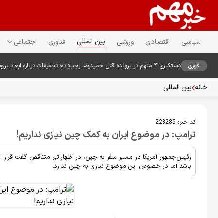
بین المللی
سیاسی
اقتصادی
ورزشی
فناوری
اجتماعی
فوری
دستگیری ۴ متهم در پرونده قتل حمیدرضا رجب‌زاده؛ تحقیقات درباره ابعاد پرونده ادامه دارد
خانه
بین المللی
کد خبر:
228285
ترامپ: در موضوع ایران به کمک چین نیازی نداریم!
رئیس‌جمهور آمریکا در مسیر سفر به چین، در اظهاراتی متناقض گفت قرار 
باشد اما در خصوص این موضوع نیازی به چین ندارد.