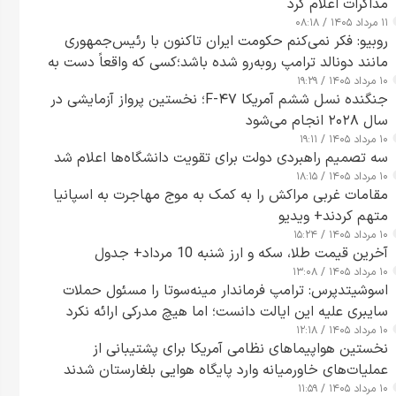
مذاکرات اعلام کرد
۱۱ مرداد ۱۴۰۵ / ۰۸:۱۸
روبیو: فکر نمی‌کنم حکومت ایران تاکنون با رئیس‌جمهوری
مانند دونالد ترامپ روبه‌رو شده باشد؛کسی که واقعاً دست به
۱۰ مرداد ۱۴۰۵ / ۱۹:۲۹
اقدام می‌زند
جنگنده نسل ششم آمریکا F-۴۷؛ نخستین پرواز آزمایشی در
سال ۲۰۲۸ انجام می‌شود
۱۰ مرداد ۱۴۰۵ / ۱۹:۱۱
سه تصمیم راهبردی دولت برای تقویت دانشگاه‌ها اعلام شد
۱۰ مرداد ۱۴۰۵ / ۱۸:۱۵
مقامات غربی مراکش را به کمک به موج مهاجرت به اسپانیا
متهم کردند+ ویدیو
۱۰ مرداد ۱۴۰۵ / ۱۵:۲۴
آخرین قیمت طلا، سکه و ارز شنبه 10 مرداد+ جدول
۱۰ مرداد ۱۴۰۵ / ۱۳:۰۸
اسوشیتدپرس: ترامپ فرماندار مینه‌سوتا را مسئول حملات
سایبری علیه این ایالت دانست؛ اما هیچ مدرکی ارائه نکرد
۱۰ مرداد ۱۴۰۵ / ۱۲:۱۸
نخستین هواپیماهای نظامی آمریکا برای پشتیبانی از
عملیات‌های خاورمیانه وارد پایگاه هوایی بلغارستان شدند
۱۰ مرداد ۱۴۰۵ / ۱۱:۵۹