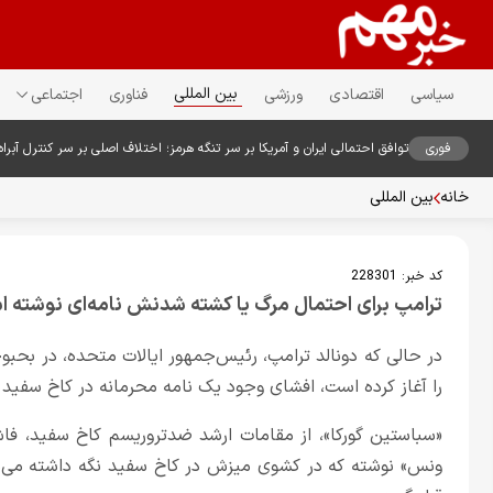
بین المللی
سیاسی
اقتصادی
ورزشی
فناوری
اجتماعی
فوری
توافق احتمالی ایران و آمریکا بر سر تنگه هرمز؛ اختلاف اصلی بر سر کنترل آبراه
خانه
بین المللی
کد خبر:
228301
ترامپ برای احتمال مرگ یا کشته شدنش نامه‌ای نوشته 
در حالی که دونالد ترامپ، رئیس‌جمهور ایالات متحده، در بحب
را آغاز کرده است، افشای وجود یک نامه محرمانه در کاخ سفید ت
«سباستین گورکا»، از مقامات ارشد ضدتروریسم کاخ سفید، فا
ونس» نوشته که در کشوی میزش در کاخ سفید نگه داشته می‌شو