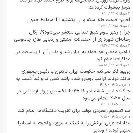
وال‌استریت ژورنال: میانجی‌ها برای طرح جدید تردد در تنگه
هرمز پیشرفت کرده‌اند
۱۱ مرداد ۱۴۰۵ / ۱۶:۱۲
آخرین قیمت طلا، سکه و ارز یکشنبه 11 مرداد+ جدول
۱۱ مرداد ۱۴۰۵ / ۱۰:۴۶
چرا از رهبر سوم هیچ صدایی منتشر نمی‌شود؟/ ارگان
رسانه‌ای شهرداری از احتمالات امنیتی و ردیابی های جاسوسی
۱۱ مرداد ۱۴۰۵ / ۰۹:۱۷
گفت
ترامپ مدعی لغو حمله به ایران شد و دلیل آن را پیشرفت در
مذاکرات اعلام کرد
۱۱ مرداد ۱۴۰۵ / ۰۸:۱۸
روبیو: فکر نمی‌کنم حکومت ایران تاکنون با رئیس‌جمهوری
مانند دونالد ترامپ روبه‌رو شده باشد؛کسی که واقعاً دست به
۱۰ مرداد ۱۴۰۵ / ۱۹:۲۹
اقدام می‌زند
جنگنده نسل ششم آمریکا F-۴۷؛ نخستین پرواز آزمایشی در
سال ۲۰۲۸ انجام می‌شود
۱۰ مرداد ۱۴۰۵ / ۱۹:۱۱
سه تصمیم راهبردی دولت برای تقویت دانشگاه‌ها اعلام شد
۱۰ مرداد ۱۴۰۵ / ۱۸:۱۵
مقامات غربی مراکش را به کمک به موج مهاجرت به اسپانیا
متهم کردند+ ویدیو