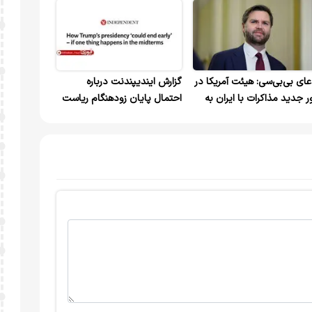
عای بی‌بی‌سی: هیئت آمریکا در
گزارش ایندیپندنت درباره
ر جدید مذاکرات با ایران به
احتمال پایان زودهنگام ریاست
است جی‌دی ونس راهی
جمهوری ترامپ با شکست در
لام‌آباد شد
انتخابات کنگره