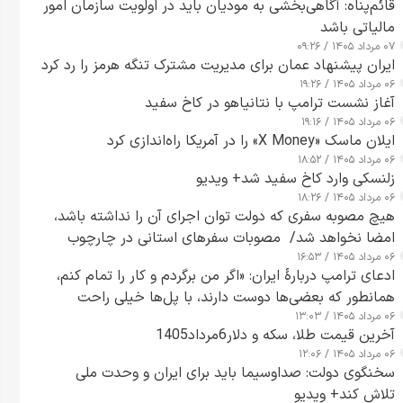
قائم‌پناه: آگاهی‌بخشی به مودیان باید در اولویت سازمان امور
مالیاتی باشد
۰۷ مرداد ۱۴۰۵ / ۰۹:۲۶
ایران پیشنهاد عمان برای مدیریت مشترک تنگه هرمز را رد کرد
۰۶ مرداد ۱۴۰۵ / ۱۹:۲۶
آغاز نشست ترامپ با نتانیاهو در کاخ سفید
۰۶ مرداد ۱۴۰۵ / ۱۹:۱۶
ایلان ماسک «X Money» را در آمریکا راه‌اندازی کرد
۰۶ مرداد ۱۴۰۵ / ۱۸:۵۲
زلنسکی وارد کاخ سفید شد+ ویدیو
۰۶ مرداد ۱۴۰۵ / ۱۸:۲۶
هیچ مصوبه سفری که دولت توان اجرای آن را نداشته باشد،
امضا نخواهد شد/ مصوبات سفرهای استانی در چارچوب
۰۶ مرداد ۱۴۰۵ / ۱۶:۵۳
قانون بودجه است+ عکس
ادعای ترامپ دربارهٔ ایران: «اگر من برگردم و کار را تمام کنم،
همانطور که بعضی‌ها دوست دارند، با پل‌ها خیلی راحت
۰۶ مرداد ۱۴۰۵ / ۱۳:۰۳
می‌توانم بیشتر پل‌هایشان را در کمتر از یک ساعت از بین
آخرین قیمت طلا، سکه و دلار6مرداد1405
ببرم+ ویدیو
۰۶ مرداد ۱۴۰۵ / ۱۲:۰۶
سخنگوی دولت: صداوسیما باید برای ایران و وحدت ملی
تلاش کند+ ویدیو