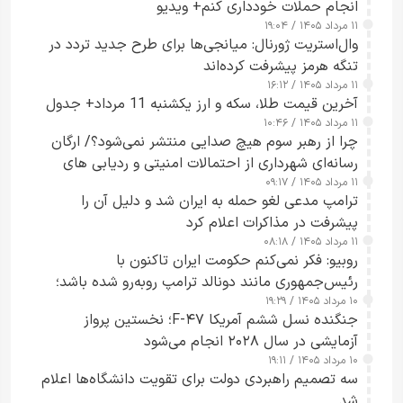
انجام حملات خودداری کنم+ ویدیو
۱۱ مرداد ۱۴۰۵ / ۱۹:۰۴
وال‌استریت ژورنال: میانجی‌ها برای طرح جدید تردد در
تنگه هرمز پیشرفت کرده‌اند
۱۱ مرداد ۱۴۰۵ / ۱۶:۱۲
آخرین قیمت طلا، سکه و ارز یکشنبه 11 مرداد+ جدول
۱۱ مرداد ۱۴۰۵ / ۱۰:۴۶
چرا از رهبر سوم هیچ صدایی منتشر نمی‌شود؟/ ارگان
رسانه‌ای شهرداری از احتمالات امنیتی و ردیابی های
۱۱ مرداد ۱۴۰۵ / ۰۹:۱۷
جاسوسی گفت
ترامپ مدعی لغو حمله به ایران شد و دلیل آن را
پیشرفت در مذاکرات اعلام کرد
۱۱ مرداد ۱۴۰۵ / ۰۸:۱۸
روبیو: فکر نمی‌کنم حکومت ایران تاکنون با
رئیس‌جمهوری مانند دونالد ترامپ روبه‌رو شده باشد؛
۱۰ مرداد ۱۴۰۵ / ۱۹:۲۹
کسی که واقعاً دست به اقدام می‌زند
جنگنده نسل ششم آمریکا F-۴۷؛ نخستین پرواز
آزمایشی در سال ۲۰۲۸ انجام می‌شود
۱۰ مرداد ۱۴۰۵ / ۱۹:۱۱
سه تصمیم راهبردی دولت برای تقویت دانشگاه‌ها اعلام
شد