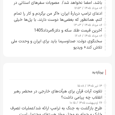
باشد، امضا نخواهد شد/ مصوبات سفرهای استانی در
۰۶ مرداد ۱۴۰۵ / ۱۶:۵۳
چارچوب قانون بودجه است+ عکس
ادعای ترامپ دربارهٔ ایران: «اگر من برگردم و کار را تمام
کنم، همانطور که بعضی‌ها دوست دارند، با پل‌ها خیلی
۰۶ مرداد ۱۴۰۵ / ۱۳:۰۳
راحت می‌توانم بیشتر پل‌هایشان را در کمتر از یک
آخرین قیمت طلا، سکه و دلار6مرداد1405
ساعت از بین ببرم+ ویدیو
۰۶ مرداد ۱۴۰۵ / ۱۲:۰۶
سخنگوی دولت: صداوسیما باید برای ایران و وحدت ملی
تلاش کند+ ویدیو
پربازدید
۱۴ تیر ۱۴۰۵ / ۱۵:۰۸
تلاوت آیات قرآن برای هیأت‌های خارجی در محضر رهبر
انقلاب چه پیامی داشت؟
۲۶ اردیبهشت ۱۴۰۵ / ۱۰:۱۵
طرح‌ بازگشت به جنگ به ترامپ ارائه شد/عملیات تصرف
خارک و حمله به محل مواد هسته‌ای محتمل است