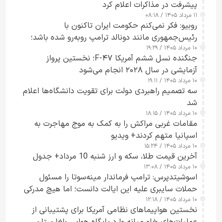
پیشرفت در مذاکرات اعلام کرد
۱۱ مرداد ۱۴۰۵ / ۰۸:۱۸
روبیو: فکر نمی‌کنم حکومت ایران تاکنون با
رئیس‌جمهوری مانند دونالد ترامپ روبه‌رو شده باشد؛
۱۰ مرداد ۱۴۰۵ / ۱۹:۲۹
کسی که واقعاً دست به اقدام می‌زند
جنگنده نسل ششم آمریکا F-۴۷؛ نخستین پرواز
آزمایشی در سال ۲۰۲۸ انجام می‌شود
۱۰ مرداد ۱۴۰۵ / ۱۹:۱۱
سه تصمیم راهبردی دولت برای تقویت دانشگاه‌ها اعلام
شد
۱۰ مرداد ۱۴۰۵ / ۱۸:۱۵
مقامات غربی مراکش را به کمک به موج مهاجرت به
اسپانیا متهم کردند+ ویدیو
۱۰ مرداد ۱۴۰۵ / ۱۵:۲۴
آخرین قیمت طلا، سکه و ارز شنبه 10 مرداد+ جدول
۱۰ مرداد ۱۴۰۵ / ۱۳:۰۸
اسوشیتدپرس: ترامپ فرماندار مینه‌سوتا را مسئول
حملات سایبری علیه این ایالت دانست؛ اما هیچ مدرکی
۱۰ مرداد ۱۴۰۵ / ۱۲:۱۸
ارائه نکرد
نخستین هواپیماهای نظامی آمریکا برای پشتیبانی از
عملیات‌های خاورمیانه وارد پایگاه هوایی بلغارستان