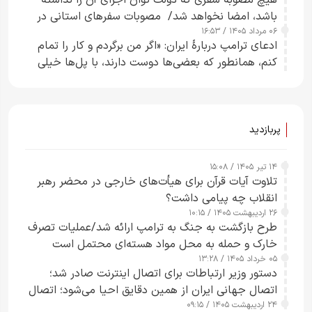
هیچ مصوبه سفری که دولت توان اجرای آن را نداشته
باشد، امضا نخواهد شد/ مصوبات سفرهای استانی در
۰۶ مرداد ۱۴۰۵ / ۱۶:۵۳
چارچوب قانون بودجه است+ عکس
ادعای ترامپ دربارهٔ ایران: «اگر من برگردم و کار را تمام
کنم، همانطور که بعضی‌ها دوست دارند، با پل‌ها خیلی
راحت می‌توانم بیشتر پل‌هایشان را در کمتر از یک
ساعت از بین ببرم+ ویدیو
پربازدید
۱۴ تیر ۱۴۰۵ / ۱۵:۰۸
تلاوت آیات قرآن برای هیأت‌های خارجی در محضر رهبر
انقلاب چه پیامی داشت؟
۲۶ اردیبهشت ۱۴۰۵ / ۱۰:۱۵
طرح‌ بازگشت به جنگ به ترامپ ارائه شد/عملیات تصرف
خارک و حمله به محل مواد هسته‌ای محتمل است
۰۵ خرداد ۱۴۰۵ / ۱۳:۲۸
دستور وزیر ارتباطات برای اتصال اینترنت صادر شد؛
اتصال جهانی ایران از همین دقایق احیا می‌شود؛ اتصال
۲۴ اردیبهشت ۱۴۰۵ / ۰۹:۱۵
کامل مردم تا ۲۴ ساعت آینده