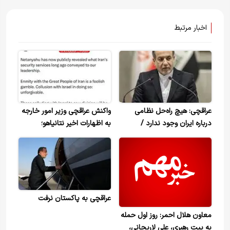
اخبار مرتبط
عراقچی: هیچ‌ راه‌حل نظامی
واکنش عراقچی وزیر امور خارجه
درباره ایران وجود ندارد /
به اظهارات اخیر نتانیاهو؛
سخنرانی عراقچی در نشست
همدستی با رژیم اسرائیل غیرقابل
وزرای امور خارجه کشورهای عضو
بخشش است
بریکس
عراقچی به پاکستان نرفت
معاون هلال احمر: روز اول حمله
به بیت رهبری، علی لاریجانی،