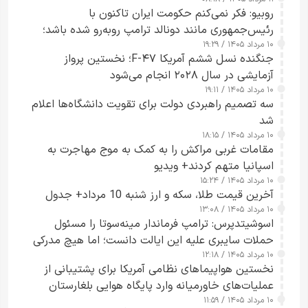
روبیو: فکر نمی‌کنم حکومت ایران تاکنون با
رئیس‌جمهوری مانند دونالد ترامپ روبه‌رو شده باشد؛
۱۰ مرداد ۱۴۰۵ / ۱۹:۲۹
کسی که واقعاً دست به اقدام می‌زند
جنگنده نسل ششم آمریکا F-۴۷؛ نخستین پرواز
آزمایشی در سال ۲۰۲۸ انجام می‌شود
۱۰ مرداد ۱۴۰۵ / ۱۹:۱۱
سه تصمیم راهبردی دولت برای تقویت دانشگاه‌ها اعلام
شد
۱۰ مرداد ۱۴۰۵ / ۱۸:۱۵
مقامات غربی مراکش را به کمک به موج مهاجرت به
اسپانیا متهم کردند+ ویدیو
۱۰ مرداد ۱۴۰۵ / ۱۵:۲۴
آخرین قیمت طلا، سکه و ارز شنبه 10 مرداد+ جدول
۱۰ مرداد ۱۴۰۵ / ۱۳:۰۸
اسوشیتدپرس: ترامپ فرماندار مینه‌سوتا را مسئول
حملات سایبری علیه این ایالت دانست؛ اما هیچ مدرکی
۱۰ مرداد ۱۴۰۵ / ۱۲:۱۸
ارائه نکرد
نخستین هواپیماهای نظامی آمریکا برای پشتیبانی از
عملیات‌های خاورمیانه وارد پایگاه هوایی بلغارستان
۱۰ مرداد ۱۴۰۵ / ۱۱:۵۹
شدند