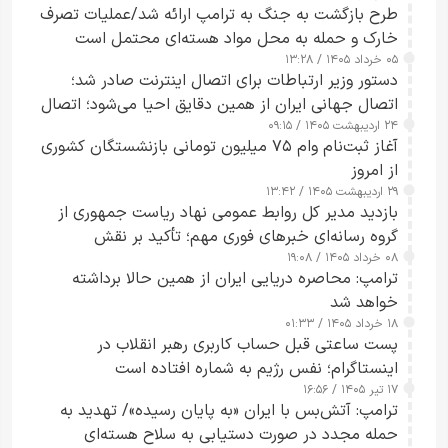
طرح‌ بازگشت به جنگ به ترامپ ارائه شد/عملیات تصرف
خارک و حمله به محل مواد هسته‌ای محتمل است
۰۵ خرداد ۱۴۰۵ / ۱۳:۲۸
دستور وزیر ارتباطات برای اتصال اینترنت صادر شد؛
اتصال جهانی ایران از همین دقایق احیا می‌شود؛ اتصال
۲۴ اردیبهشت ۱۴۰۵ / ۰۹:۱۵
کامل مردم تا ۲۴ ساعت آینده
آغاز ثبت‌نام وام ۷۵ میلیون تومانی بازنشستگان کشوری
از امروز
۲۹ اردیبهشت ۱۴۰۵ / ۱۳:۴۲
بازدید مدیر کل روابط عمومی نهاد ریاست جمهوری از
گروه رسانه‌ای خبرهای فوری مهم؛ تأکید بر نقش
۰۸ خرداد ۱۴۰۵ / ۱۹:۰۸
رسانه‌های هوشمند و مسئول در ارتقای آگاهی عمومی
ترامپ: محاصره دریایی ایران از همین حالا برداشته
خواهد شد
۱۸ خرداد ۱۴۰۵ / ۰۱:۳۳
پست ساعتی قبل حساب کاربری رهبر انقلاب در
اینستاگرام؛ نفس رژیم به شماره افتاده است​
۱۷ تیر ۱۴۰۵ / ۱۶:۵۶
ترامپ: آتش‌بس با ایران «به پایان رسیده»/ تهدید به
حمله مجدد در صورت دستیابی به سلاح هسته‌ای