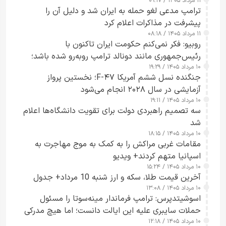
۱۱ مرداد ۱۴۰۵ / ۰۹:۱۷
جاسوسی گفت
ترامپ مدعی لغو حمله به ایران شد و دلیل آن را
پیشرفت در مذاکرات اعلام کرد
۱۱ مرداد ۱۴۰۵ / ۰۸:۱۸
روبیو: فکر نمی‌کنم حکومت ایران تاکنون با
رئیس‌جمهوری مانند دونالد ترامپ روبه‌رو شده باشد؛
۱۰ مرداد ۱۴۰۵ / ۱۹:۲۹
کسی که واقعاً دست به اقدام می‌زند
جنگنده نسل ششم آمریکا F-۴۷؛ نخستین پرواز
آزمایشی در سال ۲۰۲۸ انجام می‌شود
۱۰ مرداد ۱۴۰۵ / ۱۹:۱۱
سه تصمیم راهبردی دولت برای تقویت دانشگاه‌ها اعلام
شد
۱۰ مرداد ۱۴۰۵ / ۱۸:۱۵
مقامات غربی مراکش را به کمک به موج مهاجرت به
اسپانیا متهم کردند+ ویدیو
۱۰ مرداد ۱۴۰۵ / ۱۵:۲۴
آخرین قیمت طلا، سکه و ارز شنبه 10 مرداد+ جدول
۱۰ مرداد ۱۴۰۵ / ۱۳:۰۸
اسوشیتدپرس: ترامپ فرماندار مینه‌سوتا را مسئول
حملات سایبری علیه این ایالت دانست؛ اما هیچ مدرکی
۱۰ مرداد ۱۴۰۵ / ۱۲:۱۸
ارائه نکرد