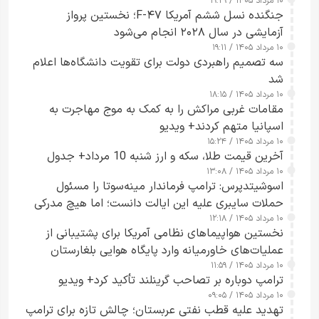
۱۰ مرداد ۱۴۰۵ / ۱۹:۲۹
کسی که واقعاً دست به اقدام می‌زند
جنگنده نسل ششم آمریکا F-۴۷؛ نخستین پرواز
آزمایشی در سال ۲۰۲۸ انجام می‌شود
۱۰ مرداد ۱۴۰۵ / ۱۹:۱۱
سه تصمیم راهبردی دولت برای تقویت دانشگاه‌ها اعلام
شد
۱۰ مرداد ۱۴۰۵ / ۱۸:۱۵
مقامات غربی مراکش را به کمک به موج مهاجرت به
اسپانیا متهم کردند+ ویدیو
۱۰ مرداد ۱۴۰۵ / ۱۵:۲۴
آخرین قیمت طلا، سکه و ارز شنبه 10 مرداد+ جدول
۱۰ مرداد ۱۴۰۵ / ۱۳:۰۸
اسوشیتدپرس: ترامپ فرماندار مینه‌سوتا را مسئول
حملات سایبری علیه این ایالت دانست؛ اما هیچ مدرکی
۱۰ مرداد ۱۴۰۵ / ۱۲:۱۸
ارائه نکرد
نخستین هواپیماهای نظامی آمریکا برای پشتیبانی از
عملیات‌های خاورمیانه وارد پایگاه هوایی بلغارستان
۱۰ مرداد ۱۴۰۵ / ۱۱:۵۹
شدند
ترامپ دوباره بر تصاحب گرینلند تأکید کرد+ ویدیو
۱۰ مرداد ۱۴۰۵ / ۰۹:۰۵
تهدید علیه قطب نفتی عربستان؛ چالش تازه برای ترامپ