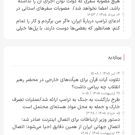
هیچ مصوبه سفری که دولت توان اجرای آن را نداشته
باشد، امضا نخواهد شد/ مصوبات سفرهای استانی در
۰۶ مرداد ۱۴۰۵ / ۱۶:۵۳
چارچوب قانون بودجه است+ عکس
ادعای ترامپ دربارهٔ ایران: «اگر من برگردم و کار را تمام
کنم، همانطور که بعضی‌ها دوست دارند، با پل‌ها خیلی
راحت می‌توانم بیشتر پل‌هایشان را در کمتر از یک
ساعت از بین ببرم+ ویدیو
پربازدید
۱۴ تیر ۱۴۰۵ / ۱۵:۰۸
تلاوت آیات قرآن برای هیأت‌های خارجی در محضر رهبر
انقلاب چه پیامی داشت؟
۲۶ اردیبهشت ۱۴۰۵ / ۱۰:۱۵
طرح‌ بازگشت به جنگ به ترامپ ارائه شد/عملیات تصرف
خارک و حمله به محل مواد هسته‌ای محتمل است
۰۵ خرداد ۱۴۰۵ / ۱۳:۲۸
دستور وزیر ارتباطات برای اتصال اینترنت صادر شد؛
اتصال جهانی ایران از همین دقایق احیا می‌شود؛ اتصال
۲۴ اردیبهشت ۱۴۰۵ / ۰۹:۱۵
کامل مردم تا ۲۴ ساعت آینده