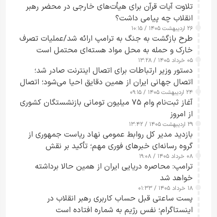
تلاوت آیات قرآن برای هیأت‌های خارجی در محضر رهبر
انقلاب چه پیامی داشت؟
۲۶ اردیبهشت ۱۴۰۵ / ۱۰:۱۵
طرح‌ بازگشت به جنگ به ترامپ ارائه شد/عملیات تصرف
خارک و حمله به محل مواد هسته‌ای محتمل است
۰۵ خرداد ۱۴۰۵ / ۱۳:۲۸
دستور وزیر ارتباطات برای اتصال اینترنت صادر شد؛
اتصال جهانی ایران از همین دقایق احیا می‌شود؛ اتصال
۲۴ اردیبهشت ۱۴۰۵ / ۰۹:۱۵
کامل مردم تا ۲۴ ساعت آینده
آغاز ثبت‌نام وام ۷۵ میلیون تومانی بازنشستگان کشوری
از امروز
۲۹ اردیبهشت ۱۴۰۵ / ۱۳:۴۲
بازدید مدیر کل روابط عمومی نهاد ریاست جمهوری از
گروه رسانه‌ای خبرهای فوری مهم؛ تأکید بر نقش
۰۸ خرداد ۱۴۰۵ / ۱۹:۰۸
رسانه‌های هوشمند و مسئول در ارتقای آگاهی عمومی
ترامپ: محاصره دریایی ایران از همین حالا برداشته
خواهد شد
۱۸ خرداد ۱۴۰۵ / ۰۱:۳۳
پست ساعتی قبل حساب کاربری رهبر انقلاب در
اینستاگرام؛ نفس رژیم به شماره افتاده است​