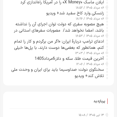
ایلان ماسک «X Money» را در آمریکا راه‌اندازی کرد
۰۶ مرداد ۱۴۰۵ / ۱۸:۵۲
زلنسکی وارد کاخ سفید شد+ ویدیو
۰۶ مرداد ۱۴۰۵ / ۱۸:۲۶
هیچ مصوبه سفری که دولت توان اجرای آن را نداشته
باشد، امضا نخواهد شد/ مصوبات سفرهای استانی در
۰۶ مرداد ۱۴۰۵ / ۱۶:۵۳
چارچوب قانون بودجه است+ عکس
ادعای ترامپ دربارهٔ ایران: «اگر من برگردم و کار را تمام
کنم، همانطور که بعضی‌ها دوست دارند، با پل‌ها خیلی
۰۶ مرداد ۱۴۰۵ / ۱۳:۰۳
راحت می‌توانم بیشتر پل‌هایشان را در کمتر از یک
آخرین قیمت طلا، سکه و دلار6مرداد1405
ساعت از بین ببرم+ ویدیو
۰۶ مرداد ۱۴۰۵ / ۱۲:۰۶
سخنگوی دولت: صداوسیما باید برای ایران و وحدت ملی
تلاش کند+ ویدیو
پربازدید
۱۴ تیر ۱۴۰۵ / ۱۵:۰۸