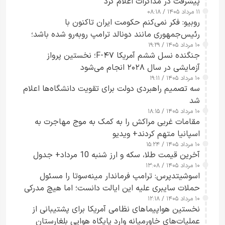
پیشرفت در مذاکرات اعلام کرد
۱۱ مرداد ۱۴۰۵ / ۰۸:۱۸
روبیو: فکر نمی‌کنم حکومت ایران تاکنون با
رئیس‌جمهوری مانند دونالد ترامپ روبه‌رو شده باشد؛
۱۰ مرداد ۱۴۰۵ / ۱۹:۲۹
کسی که واقعاً دست به اقدام می‌زند
جنگنده نسل ششم آمریکا F-۴۷؛ نخستین پرواز
آزمایشی در سال ۲۰۲۸ انجام می‌شود
۱۰ مرداد ۱۴۰۵ / ۱۹:۱۱
سه تصمیم راهبردی دولت برای تقویت دانشگاه‌ها اعلام
شد
۱۰ مرداد ۱۴۰۵ / ۱۸:۱۵
مقامات غربی مراکش را به کمک به موج مهاجرت به
اسپانیا متهم کردند+ ویدیو
۱۰ مرداد ۱۴۰۵ / ۱۵:۲۴
آخرین قیمت طلا، سکه و ارز شنبه 10 مرداد+ جدول
۱۰ مرداد ۱۴۰۵ / ۱۳:۰۸
اسوشیتدپرس: ترامپ فرماندار مینه‌سوتا را مسئول
حملات سایبری علیه این ایالت دانست؛ اما هیچ مدرکی
۱۰ مرداد ۱۴۰۵ / ۱۲:۱۸
ارائه نکرد
نخستین هواپیماهای نظامی آمریکا برای پشتیبانی از
عملیات‌های خاورمیانه وارد پایگاه هوایی بلغارستان