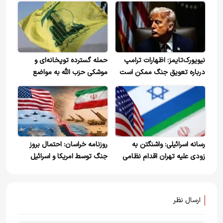
نیویورک‌تایمز: اظهارات ترامپ
حمله گسترده توپخانه‌ای و
درباره تعویق جنگ ممکن است
موشکی حزب الله به مواضع
فریب باشد
ارتش اسرائیل
رسانه اسرائیلی: واشنگتن به
روزنامه خراسان: احتمال بروز
زودی علیه تهران اقدام نظامی
جنگ توسط امریکا و اسرائیل
می‌کند
وجود دارد/ احتمال ترور هست
اما این بار غافلگیر نمی شویم/
کویت و بحرین و امارات زیر
ارسال نظر
آتش ایران