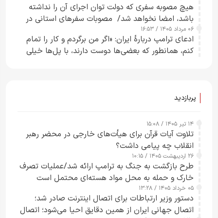
هیچ مصوبه سفری که دولت توان اجرای آن را نداشته
باشد، امضا نخواهد شد/ مصوبات سفرهای استانی در
۰۶ مرداد ۱۴۰۵ / ۱۶:۵۳
چارچوب قانون بودجه است+ عکس
ادعای ترامپ دربارهٔ ایران: «اگر من برگردم و کار را تمام
کنم، همانطور که بعضی‌ها دوست دارند، با پل‌ها خیلی
راحت می‌توانم بیشتر پل‌هایشان را در کمتر از یک
ساعت از بین ببرم+ ویدیو
پربازدید
۱۴ تیر ۱۴۰۵ / ۱۵:۰۸
تلاوت آیات قرآن برای هیأت‌های خارجی در محضر رهبر
انقلاب چه پیامی داشت؟
۲۶ اردیبهشت ۱۴۰۵ / ۱۰:۱۵
طرح‌ بازگشت به جنگ به ترامپ ارائه شد/عملیات تصرف
خارک و حمله به محل مواد هسته‌ای محتمل است
۰۵ خرداد ۱۴۰۵ / ۱۳:۲۸
دستور وزیر ارتباطات برای اتصال اینترنت صادر شد؛
اتصال جهانی ایران از همین دقایق احیا می‌شود؛ اتصال