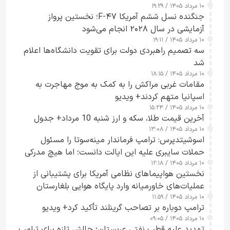
۱۰ مرداد ۱۴۰۵ / ۱۹:۲۹
کسی که واقعاً دست به اقدام می‌زند
جنگنده نسل ششم آمریکا F-۴۷؛ نخستین پرواز
آزمایشی در سال ۲۰۲۸ انجام می‌شود
۱۰ مرداد ۱۴۰۵ / ۱۹:۱۱
سه تصمیم راهبردی دولت برای تقویت دانشگاه‌ها اعلام
شد
۱۰ مرداد ۱۴۰۵ / ۱۸:۱۵
مقامات غربی مراکش را به کمک به موج مهاجرت به
اسپانیا متهم کردند+ ویدیو
۱۰ مرداد ۱۴۰۵ / ۱۵:۲۴
آخرین قیمت طلا، سکه و ارز شنبه 10 مرداد+ جدول
۱۰ مرداد ۱۴۰۵ / ۱۳:۰۸
اسوشیتدپرس: ترامپ فرماندار مینه‌سوتا را مسئول
حملات سایبری علیه این ایالت دانست؛ اما هیچ مدرکی
۱۰ مرداد ۱۴۰۵ / ۱۲:۱۸
ارائه نکرد
نخستین هواپیماهای نظامی آمریکا برای پشتیبانی از
عملیات‌های خاورمیانه وارد پایگاه هوایی بلغارستان
۱۰ مرداد ۱۴۰۵ / ۱۱:۵۹
شدند
ترامپ دوباره بر تصاحب گرینلند تأکید کرد+ ویدیو
۱۰ مرداد ۱۴۰۵ / ۰۹:۰۵
تهدید علیه قطب نفتی عربستان؛ چالش تازه برای ترامپ