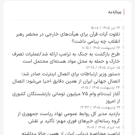
پربازدید
۱۴ تیر ۱۴۰۵ / ۱۵:۰۸
تلاوت آیات قرآن برای هیأت‌های خارجی در محضر رهبر
انقلاب چه پیامی داشت؟
۲۶ اردیبهشت ۱۴۰۵ / ۱۰:۱۵
طرح‌ بازگشت به جنگ به ترامپ ارائه شد/عملیات تصرف
خارک و حمله به محل مواد هسته‌ای محتمل است
۰۵ خرداد ۱۴۰۵ / ۱۳:۲۸
دستور وزیر ارتباطات برای اتصال اینترنت صادر شد؛
اتصال جهانی ایران از همین دقایق احیا می‌شود؛ اتصال
۲۴ اردیبهشت ۱۴۰۵ / ۰۹:۱۵
کامل مردم تا ۲۴ ساعت آینده
آغاز ثبت‌نام وام ۷۵ میلیون تومانی بازنشستگان کشوری
از امروز
۲۹ اردیبهشت ۱۴۰۵ / ۱۳:۴۲
بازدید مدیر کل روابط عمومی نهاد ریاست جمهوری از
گروه رسانه‌ای خبرهای فوری مهم؛ تأکید بر نقش
۰۸ خرداد ۱۴۰۵ / ۱۹:۰۸
رسانه‌های هوشمند و مسئول در ارتقای آگاهی عمومی
ترامپ: محاصره دریایی ایران از همین حالا برداشته