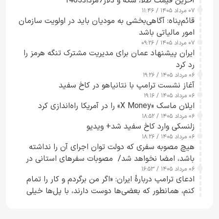
آخرین قیمت طلا، سکه و دلار7مرداد1405
۰۷ مرداد ۱۴۰۵ / ۱۱:۴۶
قائم‌پناه: آگاهی‌بخشی به مودیان باید در اولویت سازمان
امور مالیاتی باشد
۰۷ مرداد ۱۴۰۵ / ۰۹:۲۶
ایران پیشنهاد عمان برای مدیریت مشترک تنگه هرمز را
رد کرد
۰۶ مرداد ۱۴۰۵ / ۱۹:۲۶
آغاز نشست ترامپ با نتانیاهو در کاخ سفید
۰۶ مرداد ۱۴۰۵ / ۱۹:۱۶
ایلان ماسک «X Money» را در آمریکا راه‌اندازی کرد
۰۶ مرداد ۱۴۰۵ / ۱۸:۵۲
زلنسکی وارد کاخ سفید شد+ ویدیو
۰۶ مرداد ۱۴۰۵ / ۱۸:۲۶
هیچ مصوبه سفری که دولت توان اجرای آن را نداشته
باشد، امضا نخواهد شد/ مصوبات سفرهای استانی در
۰۶ مرداد ۱۴۰۵ / ۱۶:۵۳
چارچوب قانون بودجه است+ عکس
ادعای ترامپ دربارهٔ ایران: «اگر من برگردم و کار را تمام
کنم، همانطور که بعضی‌ها دوست دارند، با پل‌ها خیلی
راحت می‌توانم بیشتر پل‌هایشان را در کمتر از یک
ساعت از بین ببرم+ ویدیو