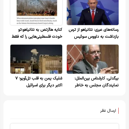
رسانه‌های عبری: نتانیاهو از ترس
کنایه هاآرتص به نتانیاهو:تو
بازداشت به داووس سوئیس
خودت فلسطینی‌هایی را که فقط
نمی‌رود
تظاهرات کرده‌ بودند، کشتی!
بیگدلی، کارشناس بین‌الملل:
شلیک یمن به قلب تل‌آویو؛ ۷
نمایندگان مجلس به خاطر
اکتبر دیگر برای اسرائیل
افزایش جلال و جبروت‌، دنبال
رفتن به لبنان و غزه هستند. / تا
جایی که عقلانیت سیاسی حکم
ارسال نظر
می‌کند ما نباید خودمان را وارد
جنگ کنیم