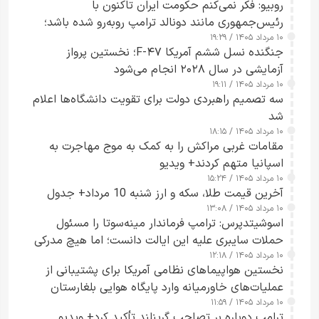
روبیو: فکر نمی‌کنم حکومت ایران تاکنون با
رئیس‌جمهوری مانند دونالد ترامپ روبه‌رو شده باشد؛
۱۰ مرداد ۱۴۰۵ / ۱۹:۲۹
کسی که واقعاً دست به اقدام می‌زند
جنگنده نسل ششم آمریکا F-۴۷؛ نخستین پرواز
آزمایشی در سال ۲۰۲۸ انجام می‌شود
۱۰ مرداد ۱۴۰۵ / ۱۹:۱۱
سه تصمیم راهبردی دولت برای تقویت دانشگاه‌ها اعلام
شد
۱۰ مرداد ۱۴۰۵ / ۱۸:۱۵
مقامات غربی مراکش را به کمک به موج مهاجرت به
اسپانیا متهم کردند+ ویدیو
۱۰ مرداد ۱۴۰۵ / ۱۵:۲۴
آخرین قیمت طلا، سکه و ارز شنبه 10 مرداد+ جدول
۱۰ مرداد ۱۴۰۵ / ۱۳:۰۸
اسوشیتدپرس: ترامپ فرماندار مینه‌سوتا را مسئول
حملات سایبری علیه این ایالت دانست؛ اما هیچ مدرکی
۱۰ مرداد ۱۴۰۵ / ۱۲:۱۸
ارائه نکرد
نخستین هواپیماهای نظامی آمریکا برای پشتیبانی از
عملیات‌های خاورمیانه وارد پایگاه هوایی بلغارستان
۱۰ مرداد ۱۴۰۵ / ۱۱:۵۹
شدند
ترامپ دوباره بر تصاحب گرینلند تأکید کرد+ ویدیو