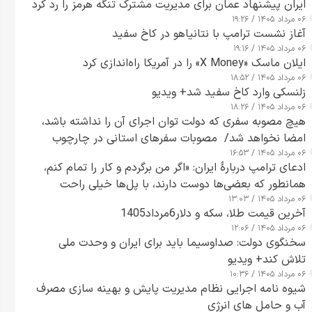
ایران پیشنهاد عمان برای مدیریت مشترک تنگه هرمز را رد کرد
۰۶ مرداد ۱۴۰۵ / ۱۹:۲۶
آغاز نشست ترامپ با نتانیاهو در کاخ سفید
۰۶ مرداد ۱۴۰۵ / ۱۹:۱۶
ایلان ماسک «X Money» را در آمریکا راه‌اندازی کرد
۰۶ مرداد ۱۴۰۵ / ۱۸:۵۲
زلنسکی وارد کاخ سفید شد+ ویدیو
۰۶ مرداد ۱۴۰۵ / ۱۸:۲۶
هیچ مصوبه سفری که دولت توان اجرای آن را نداشته باشد،
امضا نخواهد شد/ مصوبات سفرهای استانی در چارچوب
۰۶ مرداد ۱۴۰۵ / ۱۶:۵۳
قانون بودجه است+ عکس
ادعای ترامپ دربارهٔ ایران: «اگر من برگردم و کار را تمام کنم،
همانطور که بعضی‌ها دوست دارند، با پل‌ها خیلی راحت
۰۶ مرداد ۱۴۰۵ / ۱۳:۰۳
می‌توانم بیشتر پل‌هایشان را در کمتر از یک ساعت از بین
آخرین قیمت طلا، سکه و دلار6مرداد1405
ببرم+ ویدیو
۰۶ مرداد ۱۴۰۵ / ۱۲:۰۶
سخنگوی دولت: صداوسیما باید برای ایران و وحدت ملی
تلاش کند+ ویدیو
۰۶ مرداد ۱۴۰۵ / ۱۰:۳۶
شیوه نامه اجرایی نظام مدیریت پایش و بهینه سازی مصرف
آب و حامل های انرژی