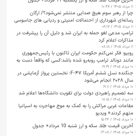
آخرین قیمت طلا، سکه و ارز یکشنبه 11 مرداد+ جدول
۱۱ مرداد ۱۴۰۵ / ۱۰:۴۶
چرا از رهبر سوم هیچ صدایی منتشر نمی‌شود؟/ ارگان
رسانه‌ای شهرداری از احتمالات امنیتی و ردیابی های جاسوسی
۱۱ مرداد ۱۴۰۵ / ۰۹:۱۷
گفت
ترامپ مدعی لغو حمله به ایران شد و دلیل آن را پیشرفت در
مذاکرات اعلام کرد
۱۱ مرداد ۱۴۰۵ / ۰۸:۱۸
روبیو: فکر نمی‌کنم حکومت ایران تاکنون با رئیس‌جمهوری
مانند دونالد ترامپ روبه‌رو شده باشد؛کسی که واقعاً دست به
۱۰ مرداد ۱۴۰۵ / ۱۹:۲۹
اقدام می‌زند
جنگنده نسل ششم آمریکا F-۴۷؛ نخستین پرواز آزمایشی در
سال ۲۰۲۸ انجام می‌شود
۱۰ مرداد ۱۴۰۵ / ۱۹:۱۱
سه تصمیم راهبردی دولت برای تقویت دانشگاه‌ها اعلام شد
۱۰ مرداد ۱۴۰۵ / ۱۸:۱۵
مقامات غربی مراکش را به کمک به موج مهاجرت به اسپانیا
متهم کردند+ ویدیو
۱۰ مرداد ۱۴۰۵ / ۱۵:۲۴
آخرین قیمت طلا، سکه و ارز شنبه 10 مرداد+ جدول
۱۰ مرداد ۱۴۰۵ / ۱۳:۰۸