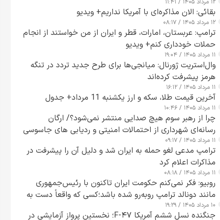
۱۲ مرداد ۱۴۰۵ / ۱۱:۴۱
بقائی: الان مذاکره‌ای با آمریکا نداریم+ ویدیو
۱۲ مرداد ۱۴۰۵ / ۰۸:۱۷
ترامپ: عربستان، امارات، قطر و ایران از من خواستند از انجام
حملات خودداری کنم+ ویدیو
۱۱ مرداد ۱۴۰۵ / ۱۹:۰۴
وال‌استریت ژورنال: میانجی‌ها برای طرح جدید تردد در تنگه
هرمز پیشرفت کرده‌اند
۱۱ مرداد ۱۴۰۵ / ۱۶:۱۲
آخرین قیمت طلا، سکه و ارز یکشنبه 11 مرداد+ جدول
۱۱ مرداد ۱۴۰۵ / ۱۰:۴۶
چرا از رهبر سوم هیچ صدایی منتشر نمی‌شود؟/ ارگان
رسانه‌ای شهرداری از احتمالات امنیتی و ردیابی های جاسوسی
۱۱ مرداد ۱۴۰۵ / ۰۹:۱۷
گفت
ترامپ مدعی لغو حمله به ایران شد و دلیل آن را پیشرفت در
مذاکرات اعلام کرد
۱۱ مرداد ۱۴۰۵ / ۰۸:۱۸
روبیو: فکر نمی‌کنم حکومت ایران تاکنون با رئیس‌جمهوری
مانند دونالد ترامپ روبه‌رو شده باشد؛کسی که واقعاً دست به
۱۰ مرداد ۱۴۰۵ / ۱۹:۲۹
اقدام می‌زند
جنگنده نسل ششم آمریکا F-۴۷؛ نخستین پرواز آزمایشی در