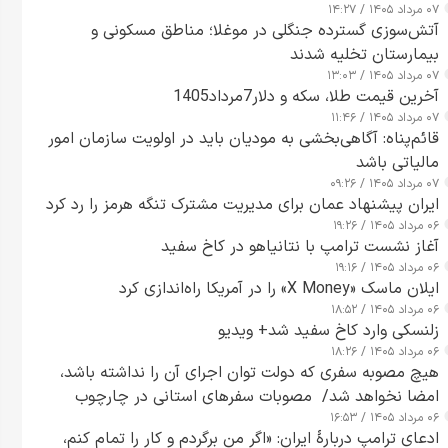
۰۷ مرداد ۱۴۰۵ / ۱۴:۲۷
آتش‌سوزی گسترده جنگلی در موغلا؛ مناطق مسکونی و
بیمارستان تخلیه شدند
۰۷ مرداد ۱۴۰۵ / ۱۳:۰۳
آخرین قیمت طلا، سکه و دلار7مرداد1405
۰۷ مرداد ۱۴۰۵ / ۱۱:۴۶
قائم‌پناه: آگاهی‌بخشی به مودیان باید در اولویت سازمان امور
مالیاتی باشد
۰۷ مرداد ۱۴۰۵ / ۰۹:۲۶
ایران پیشنهاد عمان برای مدیریت مشترک تنگه هرمز را رد کرد
۰۶ مرداد ۱۴۰۵ / ۱۹:۲۶
آغاز نشست ترامپ با نتانیاهو در کاخ سفید
۰۶ مرداد ۱۴۰۵ / ۱۹:۱۶
ایلان ماسک «X Money» را در آمریکا راه‌اندازی کرد
۰۶ مرداد ۱۴۰۵ / ۱۸:۵۲
زلنسکی وارد کاخ سفید شد+ ویدیو
۰۶ مرداد ۱۴۰۵ / ۱۸:۲۶
هیچ مصوبه سفری که دولت توان اجرای آن را نداشته باشد،
امضا نخواهد شد/ مصوبات سفرهای استانی در چارچوب
۰۶ مرداد ۱۴۰۵ / ۱۶:۵۳
قانون بودجه است+ عکس
ادعای ترامپ دربارهٔ ایران: «اگر من برگردم و کار را تمام کنم،