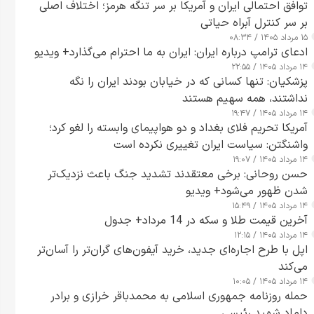
توافق احتمالی ایران و آمریکا بر سر تنگه هرمز؛ اختلاف اصلی
بر سر کنترل آبراه حیاتی
۱۵ مرداد ۱۴۰۵ / ۰۸:۳۴
ادعای ترامپ درباره ایران: ایران به ما احترام می‌گذارد+ ویدیو
۱۴ مرداد ۱۴۰۵ / ۲۲:۵۵
پزشکیان: تنها کسانی که در خیابان بودند ایران را نگه
نداشتند، همه سهیم هستند
۱۴ مرداد ۱۴۰۵ / ۱۹:۴۷
آمریکا تحریم فلای بغداد و دو هواپیمای وابسته را لغو کرد؛
واشنگتن: سیاست ایران تغییری نکرده است
۱۴ مرداد ۱۴۰۵ / ۱۹:۰۷
حسن روحانی: برخی معتقدند تشدید جنگ باعث نزدیک‌تر
شدن ظهور می‌شود+ ویدیو
۱۴ مرداد ۱۴۰۵ / ۱۵:۴۹
آخرین قیمت طلا و سکه در 14 مرداد+ جدول
۱۴ مرداد ۱۴۰۵ / ۱۲:۱۵
اپل با طرح اجاره‌ای جدید، خرید آیفون‌های گران‌تر را آسان‌تر
می‌کند
۱۴ مرداد ۱۴۰۵ / ۱۰:۰۵
حمله روزنامه جمهوری اسلامی به محمدباقر خرازی و برادر
داماد شهید رئیسی