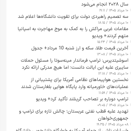
سال ۲۰۲۸ انجام می‌شود
۱۰ مرداد ۱۴۰۵ / ۱۹:۱۱
سه تصمیم راهبردی دولت برای تقویت دانشگاه‌ها اعلام شد
۱۰ مرداد ۱۴۰۵ / ۱۸:۱۵
مقامات غربی مراکش را به کمک به موج مهاجرت به اسپانیا
متهم کردند+ ویدیو
۱۰ مرداد ۱۴۰۵ / ۱۵:۲۴
آخرین قیمت طلا، سکه و ارز شنبه 10 مرداد+ جدول
۱۰ مرداد ۱۴۰۵ / ۱۳:۰۸
اسوشیتدپرس: ترامپ فرماندار مینه‌سوتا را مسئول حملات
سایبری علیه این ایالت دانست؛ اما هیچ مدرکی ارائه نکرد
۱۰ مرداد ۱۴۰۵ / ۱۲:۱۸
نخستین هواپیماهای نظامی آمریکا برای پشتیبانی از
عملیات‌های خاورمیانه وارد پایگاه هوایی بلغارستان شدند
۱۰ مرداد ۱۴۰۵ / ۱۱:۵۹
ترامپ دوباره بر تصاحب گرینلند تأکید کرد+ ویدیو
۱۰ مرداد ۱۴۰۵ / ۰۹:۰۵
تهدید علیه قطب نفتی عربستان؛ چالش تازه برای ترامپ و
جمهوری‌خواهان
۰۸ مرداد ۱۴۰۵ / ۱۹:۳۵
خسارات ناشی از حمله آمریکا به خوابگاه دانشجویی دانشگاه