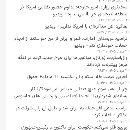
۱۲ مرداد ۱۴۰۵ / ۱۲:۱۲
سخنگوی وزارت امور خارجه: تداوم حضور نظامی آمریکا در
منطقه نتیجه‌ای جز ناامنی ندارد+ ویدیو
۱۲ مرداد ۱۴۰۵ / ۱۱:۴۱
بقائی: الان مذاکره‌ای با آمریکا نداریم+ ویدیو
۱۲ مرداد ۱۴۰۵ / ۰۸:۱۷
ترامپ: عربستان، امارات، قطر و ایران از من خواستند از انجام
حملات خودداری کنم+ ویدیو
۱۱ مرداد ۱۴۰۵ / ۱۹:۰۴
وال‌استریت ژورنال: میانجی‌ها برای طرح جدید تردد در تنگه
هرمز پیشرفت کرده‌اند
۱۱ مرداد ۱۴۰۵ / ۱۶:۱۲
آخرین قیمت طلا، سکه و ارز یکشنبه 11 مرداد+ جدول
۱۱ مرداد ۱۴۰۵ / ۱۰:۴۶
چرا از رهبر سوم هیچ صدایی منتشر نمی‌شود؟/ ارگان
رسانه‌ای شهرداری از احتمالات امنیتی و ردیابی های جاسوسی
۱۱ مرداد ۱۴۰۵ / ۰۹:۱۷
گفت
ترامپ مدعی لغو حمله به ایران شد و دلیل آن را پیشرفت در
مذاکرات اعلام کرد
۱۱ مرداد ۱۴۰۵ / ۰۸:۱۸
روبیو: فکر نمی‌کنم حکومت ایران تاکنون با رئیس‌جمهوری