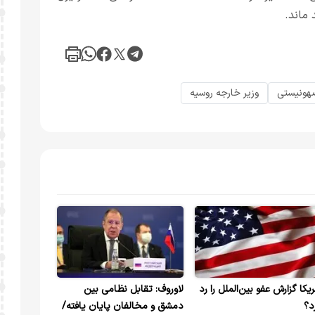
ماند.
هونیستی
وزیر خارجه روسیه
ریکا گزارش عفو بین‌الملل را رد
لاوروف: تقابل نظامی بین
د؟
دمشق و مخالفان پایان یافته/