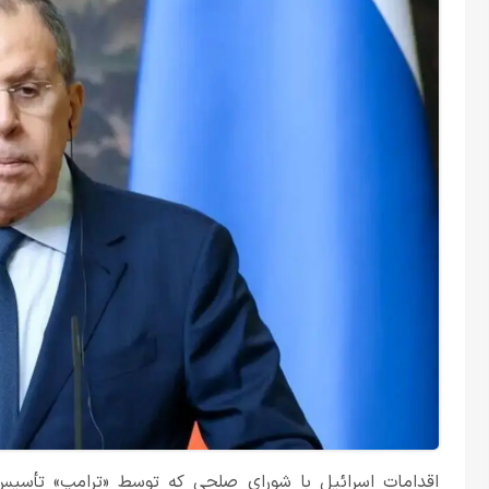
اقدامات اسرائیل با شورای صلحی که توسط «ترامپ» تأسیس