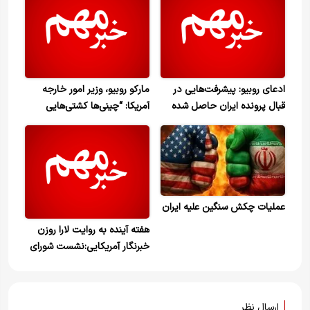
ادعای روبیو: پیشرفت‌هایی در
مارکو روبیو، وزیر امور خارجه
قبال پرونده ایران حاصل شده
آمریکا: “چینی‌ها کشتی‌هایی
است
دارند که در خلیج فارس گیر
افتاده‌اند... آخر هفته یک
محمولهٔ چینی هدف قرار گرفت.
مطمئنم ایران عمداً این کار را
نکرده، اما این اتفاق افتاد؛ و به
همین دلیل این کشتی‌های چینی
عملیات چکش سنگین علیه ایران
آنجا گرفتار شده‌اند
هفته آینده به روایت لارا روزن
خبرنگار آمریکایی:نشست شورای
حکام آژانس بین‌المللی انرژی
اتمی در وین از ۲ تا ۴ مارس
برگزار می‌شود.
ارسال نظر