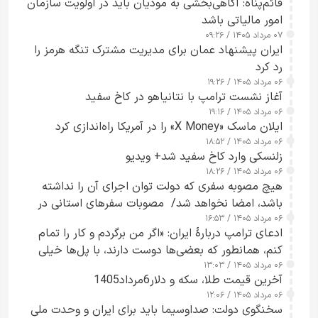
قائم‌پناه: آگاهی‌بخشی به مودیان باید در اولویت سازمان
امور مالیاتی باشد
۰۷ مرداد ۱۴۰۵ / ۰۹:۲۶
ایران پیشنهاد عمان برای مدیریت مشترک تنگه هرمز را
رد کرد
۰۶ مرداد ۱۴۰۵ / ۱۹:۲۶
آغاز نشست ترامپ با نتانیاهو در کاخ سفید
۰۶ مرداد ۱۴۰۵ / ۱۹:۱۶
ایلان ماسک «X Money» را در آمریکا راه‌اندازی کرد
۰۶ مرداد ۱۴۰۵ / ۱۸:۵۲
زلنسکی وارد کاخ سفید شد+ ویدیو
۰۶ مرداد ۱۴۰۵ / ۱۸:۲۶
هیچ مصوبه سفری که دولت توان اجرای آن را نداشته
باشد، امضا نخواهد شد/ مصوبات سفرهای استانی در
۰۶ مرداد ۱۴۰۵ / ۱۶:۵۳
چارچوب قانون بودجه است+ عکس
ادعای ترامپ دربارهٔ ایران: «اگر من برگردم و کار را تمام
کنم، همانطور که بعضی‌ها دوست دارند، با پل‌ها خیلی
۰۶ مرداد ۱۴۰۵ / ۱۳:۰۳
راحت می‌توانم بیشتر پل‌هایشان را در کمتر از یک
آخرین قیمت طلا، سکه و دلار6مرداد1405
ساعت از بین ببرم+ ویدیو
۰۶ مرداد ۱۴۰۵ / ۱۲:۰۶
سخنگوی دولت: صداوسیما باید برای ایران و وحدت ملی