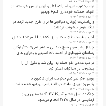
۱۲ مرداد ۱۴۰۵ / ۰۸:۱۷
ترامپ: عربستان، امارات، قطر و ایران از من خواستند از
انجام حملات خودداری کنم+ ویدیو
۱۱ مرداد ۱۴۰۵ / ۱۹:۰۴
وال‌استریت ژورنال: میانجی‌ها برای طرح جدید تردد در
تنگه هرمز پیشرفت کرده‌اند
۱۱ مرداد ۱۴۰۵ / ۱۶:۱۲
آخرین قیمت طلا، سکه و ارز یکشنبه 11 مرداد+ جدول
۱۱ مرداد ۱۴۰۵ / ۱۰:۴۶
چرا از رهبر سوم هیچ صدایی منتشر نمی‌شود؟/ ارگان
رسانه‌ای شهرداری از احتمالات امنیتی و ردیابی های
۱۱ مرداد ۱۴۰۵ / ۰۹:۱۷
جاسوسی گفت
ترامپ مدعی لغو حمله به ایران شد و دلیل آن را
پیشرفت در مذاکرات اعلام کرد
۱۱ مرداد ۱۴۰۵ / ۰۸:۱۸
روبیو: فکر نمی‌کنم حکومت ایران تاکنون با
رئیس‌جمهوری مانند دونالد ترامپ روبه‌رو شده باشد؛
۱۰ مرداد ۱۴۰۵ / ۱۹:۲۹
کسی که واقعاً دست به اقدام می‌زند
جنگنده نسل ششم آمریکا F-۴۷؛ نخستین پرواز
آزمایشی در سال ۲۰۲۸ انجام می‌شود
۱۰ مرداد ۱۴۰۵ / ۱۹:۱۱