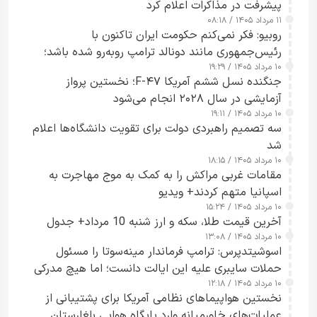
پیشرفت در مذاکرات اعلام کرد
۱۱ مرداد ۱۴۰۵ / ۰۸:۱۸
روبیو: فکر نمی‌کنم حکومت ایران تاکنون با
رئیس‌جمهوری مانند دونالد ترامپ روبه‌رو شده باشد؛
۱۰ مرداد ۱۴۰۵ / ۱۹:۲۹
کسی که واقعاً دست به اقدام می‌زند
جنگنده نسل ششم آمریکا F-۴۷؛ نخستین پرواز
آزمایشی در سال ۲۰۲۸ انجام می‌شود
۱۰ مرداد ۱۴۰۵ / ۱۹:۱۱
سه تصمیم راهبردی دولت برای تقویت دانشگاه‌ها اعلام
شد
۱۰ مرداد ۱۴۰۵ / ۱۸:۱۵
مقامات غربی مراکش را به کمک به موج مهاجرت به
اسپانیا متهم کردند+ ویدیو
۱۰ مرداد ۱۴۰۵ / ۱۵:۲۴
آخرین قیمت طلا، سکه و ارز شنبه 10 مرداد+ جدول
۱۰ مرداد ۱۴۰۵ / ۱۳:۰۸
اسوشیتدپرس: ترامپ فرماندار مینه‌سوتا را مسئول
حملات سایبری علیه این ایالت دانست؛ اما هیچ مدرکی
۱۰ مرداد ۱۴۰۵ / ۱۲:۱۸
ارائه نکرد
نخستین هواپیماهای نظامی آمریکا برای پشتیبانی از
عملیات‌های خاورمیانه وارد پایگاه هوایی بلغارستان