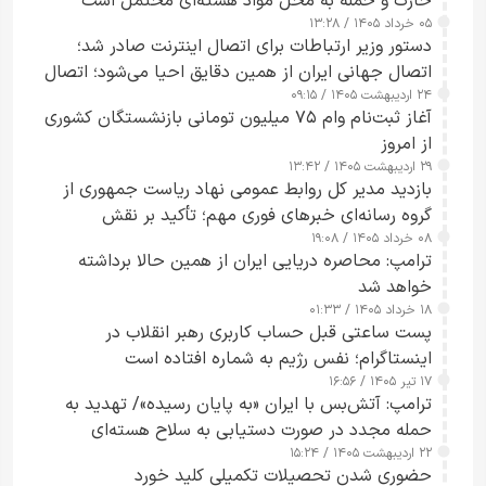
خارک و حمله به محل مواد هسته‌ای محتمل است
۰۵ خرداد ۱۴۰۵ / ۱۳:۲۸
دستور وزیر ارتباطات برای اتصال اینترنت صادر شد؛
اتصال جهانی ایران از همین دقایق احیا می‌شود؛ اتصال
۲۴ اردیبهشت ۱۴۰۵ / ۰۹:۱۵
کامل مردم تا ۲۴ ساعت آینده
آغاز ثبت‌نام وام ۷۵ میلیون تومانی بازنشستگان کشوری
از امروز
۲۹ اردیبهشت ۱۴۰۵ / ۱۳:۴۲
بازدید مدیر کل روابط عمومی نهاد ریاست جمهوری از
گروه رسانه‌ای خبرهای فوری مهم؛ تأکید بر نقش
۰۸ خرداد ۱۴۰۵ / ۱۹:۰۸
رسانه‌های هوشمند و مسئول در ارتقای آگاهی عمومی
ترامپ: محاصره دریایی ایران از همین حالا برداشته
خواهد شد
۱۸ خرداد ۱۴۰۵ / ۰۱:۳۳
پست ساعتی قبل حساب کاربری رهبر انقلاب در
اینستاگرام؛ نفس رژیم به شماره افتاده است​
۱۷ تیر ۱۴۰۵ / ۱۶:۵۶
ترامپ: آتش‌بس با ایران «به پایان رسیده»/ تهدید به
حمله مجدد در صورت دستیابی به سلاح هسته‌ای
۲۲ اردیبهشت ۱۴۰۵ / ۱۵:۲۴
حضوری شدن تحصیلات تکمیلی کلید خورد