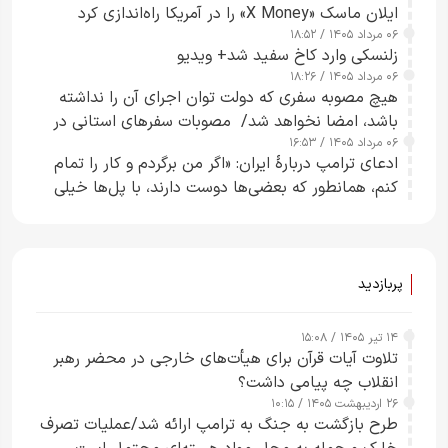
ایلان ماسک «X Money» را در آمریکا راه‌اندازی کرد
۰۶ مرداد ۱۴۰۵ / ۱۸:۵۲
زلنسکی وارد کاخ سفید شد+ ویدیو
۰۶ مرداد ۱۴۰۵ / ۱۸:۲۶
هیچ مصوبه سفری که دولت توان اجرای آن را نداشته
باشد، امضا نخواهد شد/ مصوبات سفرهای استانی در
۰۶ مرداد ۱۴۰۵ / ۱۶:۵۳
چارچوب قانون بودجه است+ عکس
ادعای ترامپ دربارهٔ ایران: «اگر من برگردم و کار را تمام
کنم، همانطور که بعضی‌ها دوست دارند، با پل‌ها خیلی
راحت می‌توانم بیشتر پل‌هایشان را در کمتر از یک
ساعت از بین ببرم+ ویدیو
پربازدید
۱۴ تیر ۱۴۰۵ / ۱۵:۰۸
تلاوت آیات قرآن برای هیأت‌های خارجی در محضر رهبر
انقلاب چه پیامی داشت؟
۲۶ اردیبهشت ۱۴۰۵ / ۱۰:۱۵
طرح‌ بازگشت به جنگ به ترامپ ارائه شد/عملیات تصرف