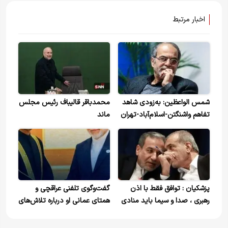
اخبار مرتبط
شمس الواعظین: به‌زودی شاهد
محمدباقر قالیباف رئیس مجلس
تفاهم واشنگتن-اسلام‌آباد-تهران
ماند
خواهیم بود
پزشکیان : توافق فقط با اذن
گفت‌وگوی تلفنی عراقچی و
رهبری ، صدا و سیما باید منادی
همتای عمانی او درباره تلاش‌های
وحدت و انسجام ملی باشد
دیپلماتیک موجود برای خاتمه
جنگ