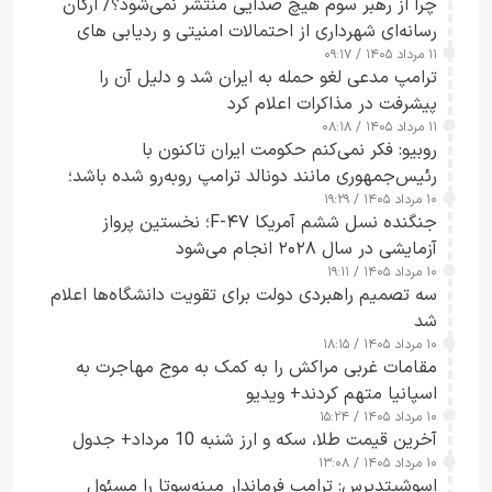
چرا از رهبر سوم هیچ صدایی منتشر نمی‌شود؟/ ارگان
رسانه‌ای شهرداری از احتمالات امنیتی و ردیابی های
۱۱ مرداد ۱۴۰۵ / ۰۹:۱۷
جاسوسی گفت
ترامپ مدعی لغو حمله به ایران شد و دلیل آن را
پیشرفت در مذاکرات اعلام کرد
۱۱ مرداد ۱۴۰۵ / ۰۸:۱۸
روبیو: فکر نمی‌کنم حکومت ایران تاکنون با
رئیس‌جمهوری مانند دونالد ترامپ روبه‌رو شده باشد؛
۱۰ مرداد ۱۴۰۵ / ۱۹:۲۹
کسی که واقعاً دست به اقدام می‌زند
جنگنده نسل ششم آمریکا F-۴۷؛ نخستین پرواز
آزمایشی در سال ۲۰۲۸ انجام می‌شود
۱۰ مرداد ۱۴۰۵ / ۱۹:۱۱
سه تصمیم راهبردی دولت برای تقویت دانشگاه‌ها اعلام
شد
۱۰ مرداد ۱۴۰۵ / ۱۸:۱۵
مقامات غربی مراکش را به کمک به موج مهاجرت به
اسپانیا متهم کردند+ ویدیو
۱۰ مرداد ۱۴۰۵ / ۱۵:۲۴
آخرین قیمت طلا، سکه و ارز شنبه 10 مرداد+ جدول
۱۰ مرداد ۱۴۰۵ / ۱۳:۰۸
اسوشیتدپرس: ترامپ فرماندار مینه‌سوتا را مسئول