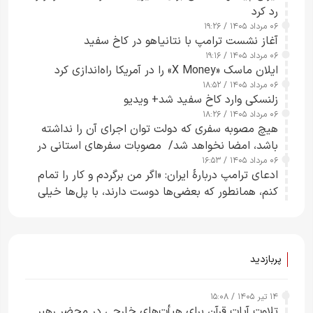
رد کرد
۰۶ مرداد ۱۴۰۵ / ۱۹:۲۶
آغاز نشست ترامپ با نتانیاهو در کاخ سفید
۰۶ مرداد ۱۴۰۵ / ۱۹:۱۶
ایلان ماسک «X Money» را در آمریکا راه‌اندازی کرد
۰۶ مرداد ۱۴۰۵ / ۱۸:۵۲
زلنسکی وارد کاخ سفید شد+ ویدیو
۰۶ مرداد ۱۴۰۵ / ۱۸:۲۶
هیچ مصوبه سفری که دولت توان اجرای آن را نداشته
باشد، امضا نخواهد شد/ مصوبات سفرهای استانی در
۰۶ مرداد ۱۴۰۵ / ۱۶:۵۳
چارچوب قانون بودجه است+ عکس
ادعای ترامپ دربارهٔ ایران: «اگر من برگردم و کار را تمام
کنم، همانطور که بعضی‌ها دوست دارند، با پل‌ها خیلی
راحت می‌توانم بیشتر پل‌هایشان را در کمتر از یک
ساعت از بین ببرم+ ویدیو
پربازدید
۱۴ تیر ۱۴۰۵ / ۱۵:۰۸
تلاوت آیات قرآن برای هیأت‌های خارجی در محضر رهبر