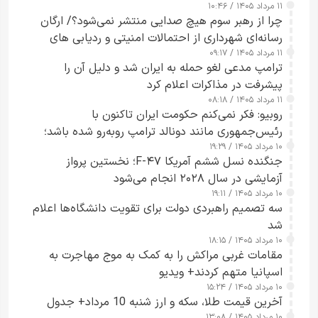
۱۱ مرداد ۱۴۰۵ / ۱۰:۴۶
چرا از رهبر سوم هیچ صدایی منتشر نمی‌شود؟/ ارگان
رسانه‌ای شهرداری از احتمالات امنیتی و ردیابی های
۱۱ مرداد ۱۴۰۵ / ۰۹:۱۷
جاسوسی گفت
ترامپ مدعی لغو حمله به ایران شد و دلیل آن را
پیشرفت در مذاکرات اعلام کرد
۱۱ مرداد ۱۴۰۵ / ۰۸:۱۸
روبیو: فکر نمی‌کنم حکومت ایران تاکنون با
رئیس‌جمهوری مانند دونالد ترامپ روبه‌رو شده باشد؛
۱۰ مرداد ۱۴۰۵ / ۱۹:۲۹
کسی که واقعاً دست به اقدام می‌زند
جنگنده نسل ششم آمریکا F-۴۷؛ نخستین پرواز
آزمایشی در سال ۲۰۲۸ انجام می‌شود
۱۰ مرداد ۱۴۰۵ / ۱۹:۱۱
سه تصمیم راهبردی دولت برای تقویت دانشگاه‌ها اعلام
شد
۱۰ مرداد ۱۴۰۵ / ۱۸:۱۵
مقامات غربی مراکش را به کمک به موج مهاجرت به
اسپانیا متهم کردند+ ویدیو
۱۰ مرداد ۱۴۰۵ / ۱۵:۲۴
آخرین قیمت طلا، سکه و ارز شنبه 10 مرداد+ جدول
۱۰ مرداد ۱۴۰۵ / ۱۳:۰۸