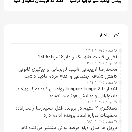
پیمان ابراهیم سپر توجیه ترامپ
گفت که عربستان سعودی تنها
برای توافق با ایران
زمانی روابط خود را با اسرائیل
عادی‌سازی خواهد کرد که یک
«مسیر غیرقابل بازگشت» به
سوی تشکیل کشور فلسطین
آخرین اخبار
وجود داشته باشد
۱۸ مرداد ۱۴۰۵ / ۱۳:۱۶
آخرین قیمت طلا،سکه و دلار18مرداد1405
۱۸ مرداد ۱۴۰۵ / ۱۳:۰۰
محمدرضا لاریجانی: شهید لاریجانی بر پیگیری قانونی،
کاهش شکاف اجتماعی و اقناع مردم تأکید داشت
۱۸ مرداد ۱۴۰۵ / ۱۰:۴۲
xAI از Imagine Image 2.0 رونمایی کرد؛ تمرکز ویژه بر
تایپوگرافی و ویرایش هوشمند تصاویر
۱۷ مرداد ۱۴۰۵ / ۱۹:۰۵
دستگیری ۴ متهم در پرونده قتل حمیدرضا رجب‌زاده؛
تحقیقات درباره ابعاد پرونده ادامه دارد
۱۷ مرداد ۱۴۰۵ / ۱۸:۱۱
برزیل هر سال اوراق قرضه یوانی منتشر می‌کند؛ گام