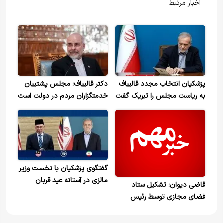
اخبار مرتبط
پزشکیان انتخاب مجدد قالیباف
دکتر قالیباف: مجلس پشتیبان
به ریاست مجلس را تبریک گفت
خدمتگزاران مردم در دولت است
/قدردانی رئیس مجلس از پیام
تبریک دکتر پزشکیان
گفتگوی پزشکیان با نخست وزیر
مالزی در آستانه عید قربان
قاضی دیوان: تشکیل ستاد
فضای مجازی توسط رئیس
جمور منطبق بر قانون اساسی
است