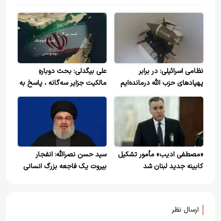
نظامی اسرائیلی: در برابر
علی بیگدلی: بحث دوبارهِ
پهپادهای حزب الله درمانده‌ایم
مالکیت جزایر سه‌‌گانه ، پاسخ به
رفتارهای ایران است چون در
نشست بروکسل کمک های
موشکی ایران به روسیه مطرح
شد.
«مصطفی ادیب» مأمور تشکیل
سید حسن نصرالله: انفجار
کابینه جدید لبنان شد
بیروت یک فاجعه بزرگ انسانی
است
ارسال نظر