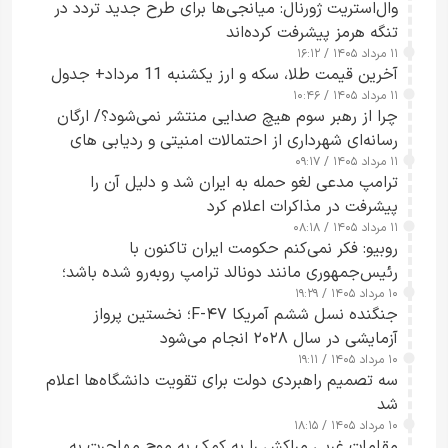
وال‌استریت ژورنال: میانجی‌ها برای طرح جدید تردد در
تنگه هرمز پیشرفت کرده‌اند
۱۱ مرداد ۱۴۰۵ / ۱۶:۱۲
آخرین قیمت طلا، سکه و ارز یکشنبه 11 مرداد+ جدول
۱۱ مرداد ۱۴۰۵ / ۱۰:۴۶
چرا از رهبر سوم هیچ صدایی منتشر نمی‌شود؟/ ارگان
رسانه‌ای شهرداری از احتمالات امنیتی و ردیابی های
۱۱ مرداد ۱۴۰۵ / ۰۹:۱۷
جاسوسی گفت
ترامپ مدعی لغو حمله به ایران شد و دلیل آن را
پیشرفت در مذاکرات اعلام کرد
۱۱ مرداد ۱۴۰۵ / ۰۸:۱۸
روبیو: فکر نمی‌کنم حکومت ایران تاکنون با
رئیس‌جمهوری مانند دونالد ترامپ روبه‌رو شده باشد؛
۱۰ مرداد ۱۴۰۵ / ۱۹:۲۹
کسی که واقعاً دست به اقدام می‌زند
جنگنده نسل ششم آمریکا F-۴۷؛ نخستین پرواز
آزمایشی در سال ۲۰۲۸ انجام می‌شود
۱۰ مرداد ۱۴۰۵ / ۱۹:۱۱
سه تصمیم راهبردی دولت برای تقویت دانشگاه‌ها اعلام
شد
۱۰ مرداد ۱۴۰۵ / ۱۸:۱۵
مقامات غربی مراکش را به کمک به موج مهاجرت به