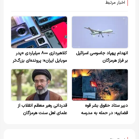
اخبار مرتبط
انهدام پهپاد جاسوسی اسرائیل
کلاهبرداری ۸۰۰ میلیاردی «پدر
بر فراز هرمزگان
موبایل ایران»؛ پرونده‌ای بزرگ‌تر
از کوروش کمپانی
دبیر ستاد حقوق بشر قوه
قدردانی رهبر معظم انقلاب از
قضاییه: در حمله به مدرسه
علمای اهل سنت هرمزگان
میناب ۷۳ کودک پسر، ۴۷
کودک دختر، ۲۶ معلم، ۷ نفر از
والدین، یک راننده سرویس