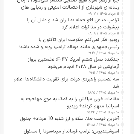
چرا از رهبر سوم هیچ صدایی منتشر نمی‌شود؟/ ارگان
رسانه‌ای شهرداری از احتمالات امنیتی و ردیابی های
۱۱ مرداد ۱۴۰۵ / ۰۹:۱۷
جاسوسی گفت
ترامپ مدعی لغو حمله به ایران شد و دلیل آن را
پیشرفت در مذاکرات اعلام کرد
۱۱ مرداد ۱۴۰۵ / ۰۸:۱۸
روبیو: فکر نمی‌کنم حکومت ایران تاکنون با
رئیس‌جمهوری مانند دونالد ترامپ روبه‌رو شده باشد؛
۱۰ مرداد ۱۴۰۵ / ۱۹:۲۹
کسی که واقعاً دست به اقدام می‌زند
جنگنده نسل ششم آمریکا F-۴۷؛ نخستین پرواز
آزمایشی در سال ۲۰۲۸ انجام می‌شود
۱۰ مرداد ۱۴۰۵ / ۱۹:۱۱
سه تصمیم راهبردی دولت برای تقویت دانشگاه‌ها اعلام
شد
۱۰ مرداد ۱۴۰۵ / ۱۸:۱۵
مقامات غربی مراکش را به کمک به موج مهاجرت به
اسپانیا متهم کردند+ ویدیو
۱۰ مرداد ۱۴۰۵ / ۱۵:۲۴
آخرین قیمت طلا، سکه و ارز شنبه 10 مرداد+ جدول
۱۰ مرداد ۱۴۰۵ / ۱۳:۰۸
اسوشیتدپرس: ترامپ فرماندار مینه‌سوتا را مسئول