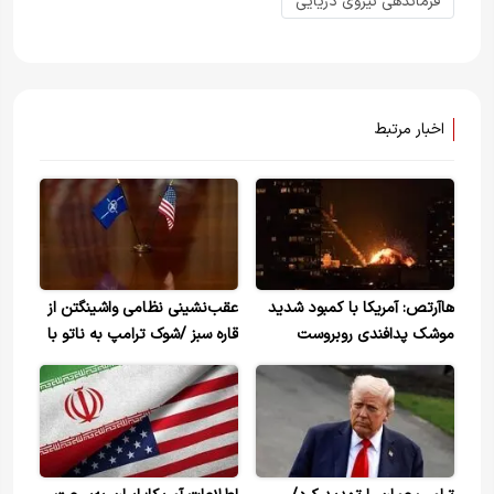
فرماندهی نیروی دریایی
اخبار مرتبط
هاآرتص: آمریکا با کمبود شدید
عقب‌نشینی نظامی واشینگتن از
موشک‌ پدافندی روبروست
قاره سبز /شوک ترامپ به ناتو با
کاهش بی‌سابقه تجهیزات
راهبردی