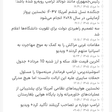
رئیس‌جمهوری مانند دونالد ترامپ روبه‌رو شده باشد؛
۱۰ مرداد ۱۴۰۵ / ۱۹:۲۹
کسی که واقعاً دست به اقدام می‌زند
جنگنده نسل ششم آمریکا F-۴۷؛ نخستین پرواز
آزمایشی در سال ۲۰۲۸ انجام می‌شود
۱۰ مرداد ۱۴۰۵ / ۱۹:۱۱
سه تصمیم راهبردی دولت برای تقویت دانشگاه‌ها اعلام
شد
۱۰ مرداد ۱۴۰۵ / ۱۸:۱۵
مقامات غربی مراکش را به کمک به موج مهاجرت به
اسپانیا متهم کردند+ ویدیو
۱۰ مرداد ۱۴۰۵ / ۱۵:۲۴
آخرین قیمت طلا، سکه و ارز شنبه 10 مرداد+ جدول
۱۰ مرداد ۱۴۰۵ / ۱۳:۰۸
اسوشیتدپرس: ترامپ فرماندار مینه‌سوتا را مسئول
حملات سایبری علیه این ایالت دانست؛ اما هیچ مدرکی
۱۰ مرداد ۱۴۰۵ / ۱۲:۱۸
ارائه نکرد
نخستین هواپیماهای نظامی آمریکا برای پشتیبانی از
عملیات‌های خاورمیانه وارد پایگاه هوایی بلغارستان
۱۰ مرداد ۱۴۰۵ / ۱۱:۵۹
شدند
ترامپ دوباره بر تصاحب گرینلند تأکید کرد+ ویدیو
۱۰ مرداد ۱۴۰۵ / ۰۹:۰۵