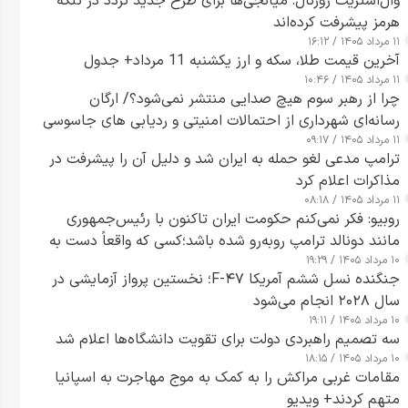
وال‌استریت ژورنال: میانجی‌ها برای طرح جدید تردد در تنگه
هرمز پیشرفت کرده‌اند
۱۱ مرداد ۱۴۰۵ / ۱۶:۱۲
آخرین قیمت طلا، سکه و ارز یکشنبه 11 مرداد+ جدول
۱۱ مرداد ۱۴۰۵ / ۱۰:۴۶
چرا از رهبر سوم هیچ صدایی منتشر نمی‌شود؟/ ارگان
رسانه‌ای شهرداری از احتمالات امنیتی و ردیابی های جاسوسی
۱۱ مرداد ۱۴۰۵ / ۰۹:۱۷
گفت
ترامپ مدعی لغو حمله به ایران شد و دلیل آن را پیشرفت در
مذاکرات اعلام کرد
۱۱ مرداد ۱۴۰۵ / ۰۸:۱۸
روبیو: فکر نمی‌کنم حکومت ایران تاکنون با رئیس‌جمهوری
مانند دونالد ترامپ روبه‌رو شده باشد؛کسی که واقعاً دست به
۱۰ مرداد ۱۴۰۵ / ۱۹:۲۹
اقدام می‌زند
جنگنده نسل ششم آمریکا F-۴۷؛ نخستین پرواز آزمایشی در
سال ۲۰۲۸ انجام می‌شود
۱۰ مرداد ۱۴۰۵ / ۱۹:۱۱
سه تصمیم راهبردی دولت برای تقویت دانشگاه‌ها اعلام شد
۱۰ مرداد ۱۴۰۵ / ۱۸:۱۵
مقامات غربی مراکش را به کمک به موج مهاجرت به اسپانیا
متهم کردند+ ویدیو