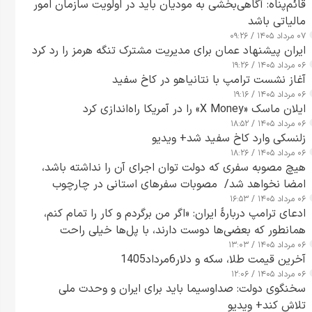
قائم‌پناه: آگاهی‌بخشی به مودیان باید در اولویت سازمان امور
مالیاتی باشد
۰۷ مرداد ۱۴۰۵ / ۰۹:۲۶
ایران پیشنهاد عمان برای مدیریت مشترک تنگه هرمز را رد کرد
۰۶ مرداد ۱۴۰۵ / ۱۹:۲۶
آغاز نشست ترامپ با نتانیاهو در کاخ سفید
۰۶ مرداد ۱۴۰۵ / ۱۹:۱۶
ایلان ماسک «X Money» را در آمریکا راه‌اندازی کرد
۰۶ مرداد ۱۴۰۵ / ۱۸:۵۲
زلنسکی وارد کاخ سفید شد+ ویدیو
۰۶ مرداد ۱۴۰۵ / ۱۸:۲۶
هیچ مصوبه سفری که دولت توان اجرای آن را نداشته باشد،
امضا نخواهد شد/ مصوبات سفرهای استانی در چارچوب
۰۶ مرداد ۱۴۰۵ / ۱۶:۵۳
قانون بودجه است+ عکس
ادعای ترامپ دربارهٔ ایران: «اگر من برگردم و کار را تمام کنم،
همانطور که بعضی‌ها دوست دارند، با پل‌ها خیلی راحت
۰۶ مرداد ۱۴۰۵ / ۱۳:۰۳
می‌توانم بیشتر پل‌هایشان را در کمتر از یک ساعت از بین
آخرین قیمت طلا، سکه و دلار6مرداد1405
ببرم+ ویدیو
۰۶ مرداد ۱۴۰۵ / ۱۲:۰۶
سخنگوی دولت: صداوسیما باید برای ایران و وحدت ملی
تلاش کند+ ویدیو