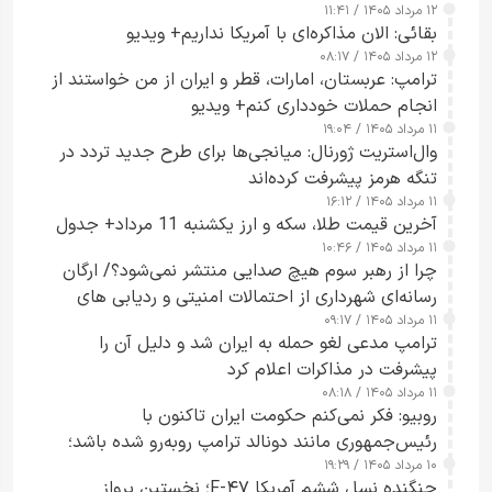
۱۲ مرداد ۱۴۰۵ / ۱۱:۴۱
بقائی: الان مذاکره‌ای با آمریکا نداریم+ ویدیو
۱۲ مرداد ۱۴۰۵ / ۰۸:۱۷
ترامپ: عربستان، امارات، قطر و ایران از من خواستند از
انجام حملات خودداری کنم+ ویدیو
۱۱ مرداد ۱۴۰۵ / ۱۹:۰۴
وال‌استریت ژورنال: میانجی‌ها برای طرح جدید تردد در
تنگه هرمز پیشرفت کرده‌اند
۱۱ مرداد ۱۴۰۵ / ۱۶:۱۲
آخرین قیمت طلا، سکه و ارز یکشنبه 11 مرداد+ جدول
۱۱ مرداد ۱۴۰۵ / ۱۰:۴۶
چرا از رهبر سوم هیچ صدایی منتشر نمی‌شود؟/ ارگان
رسانه‌ای شهرداری از احتمالات امنیتی و ردیابی های
۱۱ مرداد ۱۴۰۵ / ۰۹:۱۷
جاسوسی گفت
ترامپ مدعی لغو حمله به ایران شد و دلیل آن را
پیشرفت در مذاکرات اعلام کرد
۱۱ مرداد ۱۴۰۵ / ۰۸:۱۸
روبیو: فکر نمی‌کنم حکومت ایران تاکنون با
رئیس‌جمهوری مانند دونالد ترامپ روبه‌رو شده باشد؛
۱۰ مرداد ۱۴۰۵ / ۱۹:۲۹
کسی که واقعاً دست به اقدام می‌زند
جنگنده نسل ششم آمریکا F-۴۷؛ نخستین پرواز