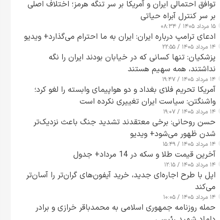
توافق احتمالی ایران و آمریکا بر سر تنگه هرمز؛ اختلاف اصلی
بر سر کنترل آبراه حیاتی
۱۵ مرداد ۱۴۰۵ / ۰۸:۳۴
ادعای ترامپ درباره ایران: ایران به ما احترام می‌گذارد+ ویدیو
۱۴ مرداد ۱۴۰۵ / ۲۲:۵۵
پزشکیان: تنها کسانی که در خیابان بودند ایران را نگه
نداشتند، همه سهیم هستند
۱۴ مرداد ۱۴۰۵ / ۱۹:۴۷
آمریکا تحریم فلای بغداد و دو هواپیمای وابسته را لغو کرد؛
واشنگتن: سیاست ایران تغییری نکرده است
۱۴ مرداد ۱۴۰۵ / ۱۹:۰۷
حسن روحانی: برخی معتقدند تشدید جنگ باعث نزدیک‌تر
شدن ظهور می‌شود+ ویدیو
۱۴ مرداد ۱۴۰۵ / ۱۵:۴۹
آخرین قیمت طلا و سکه در 14 مرداد+ جدول
۱۴ مرداد ۱۴۰۵ / ۱۲:۱۵
اپل با طرح اجاره‌ای جدید، خرید آیفون‌های گران‌تر را آسان‌تر
می‌کند
۱۴ مرداد ۱۴۰۵ / ۱۰:۰۵
حمله روزنامه جمهوری اسلامی به محمدباقر خرازی و برادر
داماد شهید رئیسی