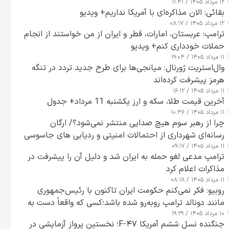
۱۲ مرداد ۱۴۰۵ / ۱۱:۴۱
بقائی: الان مذاکره‌ای با آمریکا نداریم+ ویدیو
۱۲ مرداد ۱۴۰۵ / ۰۸:۱۷
ترامپ: عربستان، امارات، قطر و ایران از من خواستند از انجام
حملات خودداری کنم+ ویدیو
۱۱ مرداد ۱۴۰۵ / ۱۹:۰۴
وال‌استریت ژورنال: میانجی‌ها برای طرح جدید تردد در تنگه
هرمز پیشرفت کرده‌اند
۱۱ مرداد ۱۴۰۵ / ۱۶:۱۲
آخرین قیمت طلا، سکه و ارز یکشنبه 11 مرداد+ جدول
۱۱ مرداد ۱۴۰۵ / ۱۰:۴۶
چرا از رهبر سوم هیچ صدایی منتشر نمی‌شود؟/ ارگان
رسانه‌ای شهرداری از احتمالات امنیتی و ردیابی های جاسوسی
۱۱ مرداد ۱۴۰۵ / ۰۹:۱۷
گفت
ترامپ مدعی لغو حمله به ایران شد و دلیل آن را پیشرفت در
مذاکرات اعلام کرد
۱۱ مرداد ۱۴۰۵ / ۰۸:۱۸
روبیو: فکر نمی‌کنم حکومت ایران تاکنون با رئیس‌جمهوری
مانند دونالد ترامپ روبه‌رو شده باشد؛کسی که واقعاً دست به
۱۰ مرداد ۱۴۰۵ / ۱۹:۲۹
اقدام می‌زند
جنگنده نسل ششم آمریکا F-۴۷؛ نخستین پرواز آزمایشی در