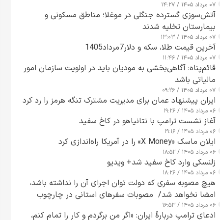
۰۷ مرداد ۱۴۰۵ / ۱۴:۲۷
آتش‌سوزی گسترده جنگلی در موغلا؛ مناطق مسکونی و
بیمارستان تخلیه شدند
۰۷ مرداد ۱۴۰۵ / ۱۳:۰۳
آخرین قیمت طلا، سکه و دلار7مرداد1405
۰۷ مرداد ۱۴۰۵ / ۱۱:۴۶
قائم‌پناه: آگاهی‌بخشی به مودیان باید در اولویت سازمان امور
مالیاتی باشد
۰۷ مرداد ۱۴۰۵ / ۰۹:۲۶
ایران پیشنهاد عمان برای مدیریت مشترک تنگه هرمز را رد کرد
۰۶ مرداد ۱۴۰۵ / ۱۹:۲۶
آغاز نشست ترامپ با نتانیاهو در کاخ سفید
۰۶ مرداد ۱۴۰۵ / ۱۹:۱۶
ایلان ماسک «X Money» را در آمریکا راه‌اندازی کرد
۰۶ مرداد ۱۴۰۵ / ۱۸:۵۲
زلنسکی وارد کاخ سفید شد+ ویدیو
۰۶ مرداد ۱۴۰۵ / ۱۸:۲۶
هیچ مصوبه سفری که دولت توان اجرای آن را نداشته باشد،
امضا نخواهد شد/ مصوبات سفرهای استانی در چارچوب
۰۶ مرداد ۱۴۰۵ / ۱۶:۵۳
قانون بودجه است+ عکس
ادعای ترامپ دربارهٔ ایران: «اگر من برگردم و کار را تمام کنم،