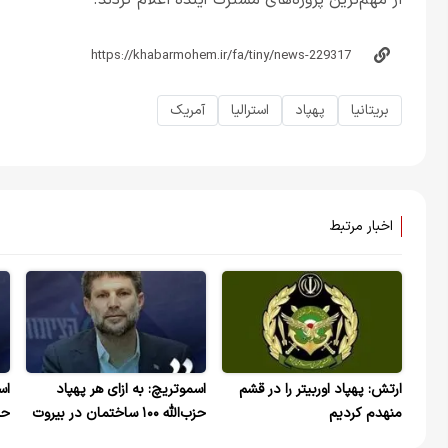
از مهم‌ترین پروژه‌های مشترک آینده اعلام کردند.
بریتانیا
پهپاد
استرالیا
آمریک
اخبار مرتبط
ارتش: پهپاد اوربیتر را در قشم
اسموتریچ: به ازای هر پهپاد
اس
منهدم کردیم
حزب‌الله ۱۰۰ ساختمان در بیروت
تخریب شود
تخ