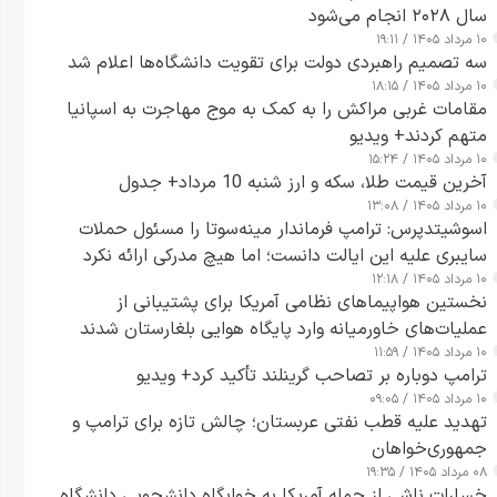
سال ۲۰۲۸ انجام می‌شود
۱۰ مرداد ۱۴۰۵ / ۱۹:۱۱
سه تصمیم راهبردی دولت برای تقویت دانشگاه‌ها اعلام شد
۱۰ مرداد ۱۴۰۵ / ۱۸:۱۵
مقامات غربی مراکش را به کمک به موج مهاجرت به اسپانیا
متهم کردند+ ویدیو
۱۰ مرداد ۱۴۰۵ / ۱۵:۲۴
آخرین قیمت طلا، سکه و ارز شنبه 10 مرداد+ جدول
۱۰ مرداد ۱۴۰۵ / ۱۳:۰۸
اسوشیتدپرس: ترامپ فرماندار مینه‌سوتا را مسئول حملات
سایبری علیه این ایالت دانست؛ اما هیچ مدرکی ارائه نکرد
۱۰ مرداد ۱۴۰۵ / ۱۲:۱۸
نخستین هواپیماهای نظامی آمریکا برای پشتیبانی از
عملیات‌های خاورمیانه وارد پایگاه هوایی بلغارستان شدند
۱۰ مرداد ۱۴۰۵ / ۱۱:۵۹
ترامپ دوباره بر تصاحب گرینلند تأکید کرد+ ویدیو
۱۰ مرداد ۱۴۰۵ / ۰۹:۰۵
تهدید علیه قطب نفتی عربستان؛ چالش تازه برای ترامپ و
جمهوری‌خواهان
۰۸ مرداد ۱۴۰۵ / ۱۹:۳۵
خسارات ناشی از حمله آمریکا به خوابگاه دانشجویی دانشگاه