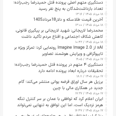
دستگیری متهم اصلی پرونده قتل حمیدرضا رجب‌زاده؛
تعداد بازداشت‌شدگان به پنج نفر رسید
۱۸ مرداد ۱۴۰۵ / ۱۳:۱۶
آخرین قیمت طلا،سکه و دلار18مرداد1405
۱۸ مرداد ۱۴۰۵ / ۱۳:۰۰
محمدرضا لاریجانی: شهید لاریجانی بر پیگیری قانونی،
کاهش شکاف اجتماعی و اقناع مردم تأکید داشت
۱۸ مرداد ۱۴۰۵ / ۱۰:۴۲
xAI از Imagine Image 2.0 رونمایی کرد؛ تمرکز ویژه بر
تایپوگرافی و ویرایش هوشمند تصاویر
۱۷ مرداد ۱۴۰۵ / ۱۹:۰۵
دستگیری ۴ متهم در پرونده قتل حمیدرضا رجب‌زاده؛
تحقیقات درباره ابعاد پرونده ادامه دارد
۱۷ مرداد ۱۴۰۵ / ۱۸:۱۱
برزیل هر سال اوراق قرضه یوانی منتشر می‌کند؛ گام
جدید در همکاری مالی با چین
۱۷ مرداد ۱۴۰۵ / ۱۷:۲۷
ایران اعلام کرد که توافقی با عمان بر سر کنترل تنگه
هرمز نزدیک است، اما این توافق به تنهایی نمی‌تواند
۱۷ مرداد ۱۴۰۵ / ۱۶:۴۷
آبراه را آزاد کند
پزشکیان: اختلاف نظر در هر جامعه‌ای امری طبیعی و