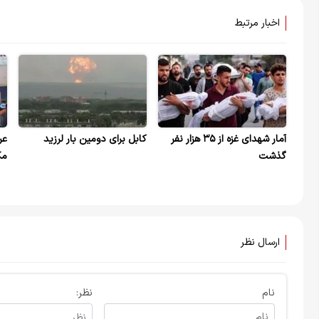
اخبار مرتبط
آمار شهدای غزه از ۳۵ هزار نفر
کابل برای دومین بار لرزید
عر
گذشت
مک
کر
ارسال نظر
نام
نظر: