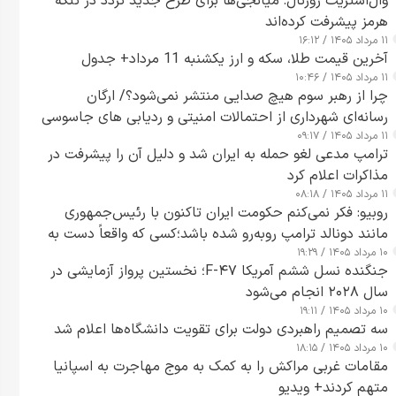
وال‌استریت ژورنال: میانجی‌ها برای طرح جدید تردد در تنگه
هرمز پیشرفت کرده‌اند
۱۱ مرداد ۱۴۰۵ / ۱۶:۱۲
آخرین قیمت طلا، سکه و ارز یکشنبه 11 مرداد+ جدول
۱۱ مرداد ۱۴۰۵ / ۱۰:۴۶
چرا از رهبر سوم هیچ صدایی منتشر نمی‌شود؟/ ارگان
رسانه‌ای شهرداری از احتمالات امنیتی و ردیابی های جاسوسی
۱۱ مرداد ۱۴۰۵ / ۰۹:۱۷
گفت
ترامپ مدعی لغو حمله به ایران شد و دلیل آن را پیشرفت در
مذاکرات اعلام کرد
۱۱ مرداد ۱۴۰۵ / ۰۸:۱۸
روبیو: فکر نمی‌کنم حکومت ایران تاکنون با رئیس‌جمهوری
مانند دونالد ترامپ روبه‌رو شده باشد؛کسی که واقعاً دست به
۱۰ مرداد ۱۴۰۵ / ۱۹:۲۹
اقدام می‌زند
جنگنده نسل ششم آمریکا F-۴۷؛ نخستین پرواز آزمایشی در
سال ۲۰۲۸ انجام می‌شود
۱۰ مرداد ۱۴۰۵ / ۱۹:۱۱
سه تصمیم راهبردی دولت برای تقویت دانشگاه‌ها اعلام شد
۱۰ مرداد ۱۴۰۵ / ۱۸:۱۵
مقامات غربی مراکش را به کمک به موج مهاجرت به اسپانیا
متهم کردند+ ویدیو