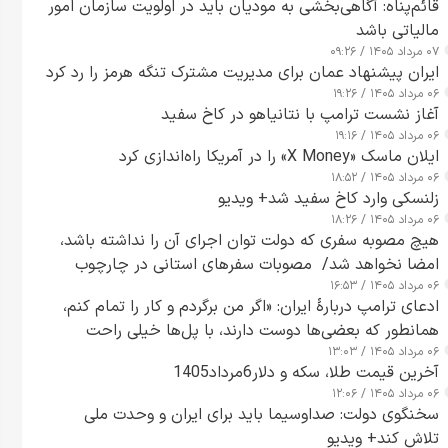
قائم‌پناه: آگاهی‌بخشی به مودیان باید در اولویت سازمان امور
مالیاتی باشد
۰۷ مرداد ۱۴۰۵ / ۰۹:۲۶
ایران پیشنهاد عمان برای مدیریت مشترک تنگه هرمز را رد کرد
۰۶ مرداد ۱۴۰۵ / ۱۹:۲۶
آغاز نشست ترامپ با نتانیاهو در کاخ سفید
۰۶ مرداد ۱۴۰۵ / ۱۹:۱۶
ایلان ماسک «X Money» را در آمریکا راه‌اندازی کرد
۰۶ مرداد ۱۴۰۵ / ۱۸:۵۲
زلنسکی وارد کاخ سفید شد+ ویدیو
۰۶ مرداد ۱۴۰۵ / ۱۸:۲۶
هیچ مصوبه سفری که دولت توان اجرای آن را نداشته باشد،
امضا نخواهد شد/ مصوبات سفرهای استانی در چارچوب
۰۶ مرداد ۱۴۰۵ / ۱۶:۵۳
قانون بودجه است+ عکس
ادعای ترامپ دربارهٔ ایران: «اگر من برگردم و کار را تمام کنم،
همانطور که بعضی‌ها دوست دارند، با پل‌ها خیلی راحت
۰۶ مرداد ۱۴۰۵ / ۱۳:۰۳
می‌توانم بیشتر پل‌هایشان را در کمتر از یک ساعت از بین
آخرین قیمت طلا، سکه و دلار6مرداد1405
ببرم+ ویدیو
۰۶ مرداد ۱۴۰۵ / ۱۲:۰۶
سخنگوی دولت: صداوسیما باید برای ایران و وحدت ملی
تلاش کند+ ویدیو