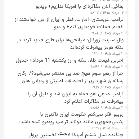
۱۲ مرداد ۱۴۰۵ / ۱۱:۴۱
بقائی: الان مذاکره‌ای با آمریکا نداریم+ ویدیو
۱۲ مرداد ۱۴۰۵ / ۰۸:۱۷
ترامپ: عربستان، امارات، قطر و ایران از من خواستند از
انجام حملات خودداری کنم+ ویدیو
۱۱ مرداد ۱۴۰۵ / ۱۹:۰۴
وال‌استریت ژورنال: میانجی‌ها برای طرح جدید تردد در
تنگه هرمز پیشرفت کرده‌اند
۱۱ مرداد ۱۴۰۵ / ۱۶:۱۲
آخرین قیمت طلا، سکه و ارز یکشنبه 11 مرداد+ جدول
۱۱ مرداد ۱۴۰۵ / ۱۰:۴۶
چرا از رهبر سوم هیچ صدایی منتشر نمی‌شود؟/ ارگان
رسانه‌ای شهرداری از احتمالات امنیتی و ردیابی های
۱۱ مرداد ۱۴۰۵ / ۰۹:۱۷
جاسوسی گفت
ترامپ مدعی لغو حمله به ایران شد و دلیل آن را
پیشرفت در مذاکرات اعلام کرد
۱۱ مرداد ۱۴۰۵ / ۰۸:۱۸
روبیو: فکر نمی‌کنم حکومت ایران تاکنون با
رئیس‌جمهوری مانند دونالد ترامپ روبه‌رو شده باشد؛
۱۰ مرداد ۱۴۰۵ / ۱۹:۲۹
کسی که واقعاً دست به اقدام می‌زند
جنگنده نسل ششم آمریکا F-۴۷؛ نخستین پرواز