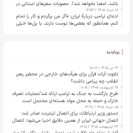
باشد، امضا نخواهد شد/ مصوبات سفرهای استانی در
۰۶ مرداد ۱۴۰۵ / ۱۶:۵۳
چارچوب قانون بودجه است+ عکس
ادعای ترامپ دربارهٔ ایران: «اگر من برگردم و کار را تمام
کنم، همانطور که بعضی‌ها دوست دارند، با پل‌ها خیلی
راحت می‌توانم بیشتر پل‌هایشان را در کمتر از یک
ساعت از بین ببرم+ ویدیو
پربازدید
۱۴ تیر ۱۴۰۵ / ۱۵:۰۸
تلاوت آیات قرآن برای هیأت‌های خارجی در محضر رهبر
انقلاب چه پیامی داشت؟
۲۶ اردیبهشت ۱۴۰۵ / ۱۰:۱۵
طرح‌ بازگشت به جنگ به ترامپ ارائه شد/عملیات تصرف
خارک و حمله به محل مواد هسته‌ای محتمل است
۰۵ خرداد ۱۴۰۵ / ۱۳:۲۸
دستور وزیر ارتباطات برای اتصال اینترنت صادر شد؛
اتصال جهانی ایران از همین دقایق احیا می‌شود؛ اتصال
۲۴ اردیبهشت ۱۴۰۵ / ۰۹:۱۵
کامل مردم تا ۲۴ ساعت آینده