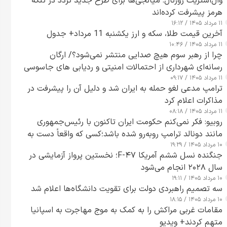
وال‌استریت ژورنال: میانجی‌ها برای طرح جدید تردد در تنگه
هرمز پیشرفت کرده‌اند
۱۱ مرداد ۱۴۰۵ / ۱۶:۱۲
آخرین قیمت طلا، سکه و ارز یکشنبه 11 مرداد+ جدول
۱۱ مرداد ۱۴۰۵ / ۱۰:۴۶
چرا از رهبر سوم هیچ صدایی منتشر نمی‌شود؟/ ارگان
رسانه‌ای شهرداری از احتمالات امنیتی و ردیابی های جاسوسی
۱۱ مرداد ۱۴۰۵ / ۰۹:۱۷
گفت
ترامپ مدعی لغو حمله به ایران شد و دلیل آن را پیشرفت در
مذاکرات اعلام کرد
۱۱ مرداد ۱۴۰۵ / ۰۸:۱۸
روبیو: فکر نمی‌کنم حکومت ایران تاکنون با رئیس‌جمهوری
مانند دونالد ترامپ روبه‌رو شده باشد؛کسی که واقعاً دست به
۱۰ مرداد ۱۴۰۵ / ۱۹:۲۹
اقدام می‌زند
جنگنده نسل ششم آمریکا F-۴۷؛ نخستین پرواز آزمایشی در
سال ۲۰۲۸ انجام می‌شود
۱۰ مرداد ۱۴۰۵ / ۱۹:۱۱
سه تصمیم راهبردی دولت برای تقویت دانشگاه‌ها اعلام شد
۱۰ مرداد ۱۴۰۵ / ۱۸:۱۵
مقامات غربی مراکش را به کمک به موج مهاجرت به اسپانیا
متهم کردند+ ویدیو