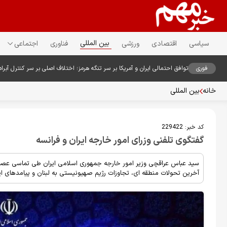
بین المللی
سیاسی
اقتصادی
ورزشی
فناوری
اجتماعی
فوری
توافق احتمالی ایران و آمریکا بر سر تنگه هرمز؛ اختلاف اصلی بر سر کنترل آبراه
خانه
بین المللی
کد خبر:
229422
گفتگوی تلفنی وزرای امور خارجه ایران و فرانسه
سید عباس عراقچی وزیر امور خارجه جمهوری اسلامی ایران طی تماسی عصر ا
آخرین تحولات منطقه ای، تجاوزات رژیم صهیونیستی به لبنان و پیامدهای این 