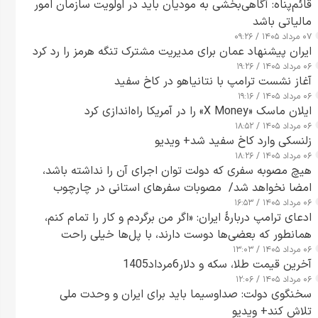
قائم‌پناه: آگاهی‌بخشی به مودیان باید در اولویت سازمان امور
مالیاتی باشد
۰۷ مرداد ۱۴۰۵ / ۰۹:۲۶
ایران پیشنهاد عمان برای مدیریت مشترک تنگه هرمز را رد کرد
۰۶ مرداد ۱۴۰۵ / ۱۹:۲۶
آغاز نشست ترامپ با نتانیاهو در کاخ سفید
۰۶ مرداد ۱۴۰۵ / ۱۹:۱۶
ایلان ماسک «X Money» را در آمریکا راه‌اندازی کرد
۰۶ مرداد ۱۴۰۵ / ۱۸:۵۲
زلنسکی وارد کاخ سفید شد+ ویدیو
۰۶ مرداد ۱۴۰۵ / ۱۸:۲۶
هیچ مصوبه سفری که دولت توان اجرای آن را نداشته باشد،
امضا نخواهد شد/ مصوبات سفرهای استانی در چارچوب
۰۶ مرداد ۱۴۰۵ / ۱۶:۵۳
قانون بودجه است+ عکس
ادعای ترامپ دربارهٔ ایران: «اگر من برگردم و کار را تمام کنم،
همانطور که بعضی‌ها دوست دارند، با پل‌ها خیلی راحت
۰۶ مرداد ۱۴۰۵ / ۱۳:۰۳
می‌توانم بیشتر پل‌هایشان را در کمتر از یک ساعت از بین
آخرین قیمت طلا، سکه و دلار6مرداد1405
ببرم+ ویدیو
۰۶ مرداد ۱۴۰۵ / ۱۲:۰۶
سخنگوی دولت: صداوسیما باید برای ایران و وحدت ملی
تلاش کند+ ویدیو